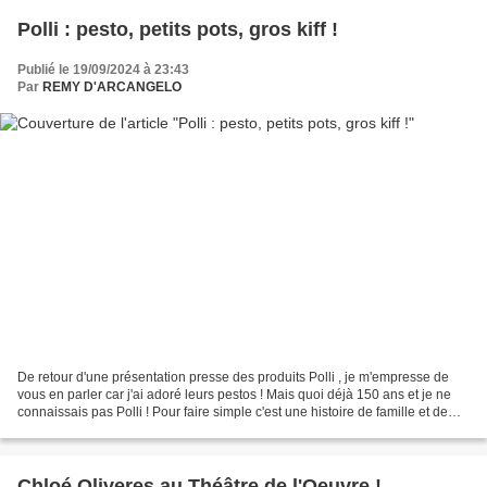
Polli : pesto, petits pots, gros kiff !
Publié le 19/09/2024 à 23:43
Par
REMY D'ARCANGELO
De retour d'une présentation presse des produits Polli , je m'empresse de
vous en parler car j'ai adoré leurs pestos ! Mais quoi déjà 150 ans et je ne
connaissais pas Polli ! Pour faire simple c'est une histoire de famille et de
passion pour les bonnes...
Chloé Oliveres au Théâtre de l'Oeuvre !