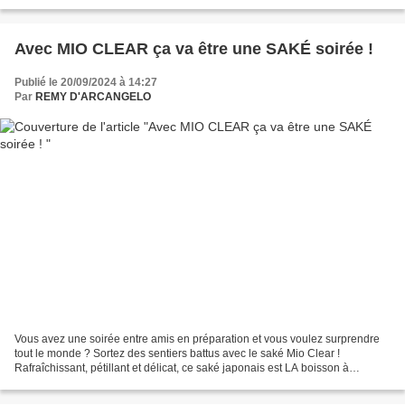
et voyait ce que la nuit cache...
Avec MIO CLEAR ça va être une SAKÉ soirée !
Publié le 20/09/2024 à 14:27
Par
REMY D'ARCANGELO
Vous avez une soirée entre amis en préparation et vous voulez surprendre
tout le monde ? Sortez des sentiers battus avec le saké Mio Clear !
Rafraîchissant, pétillant et délicat, ce saké japonais est LA boisson à
ramener pour épater vos invités. Oubliez...