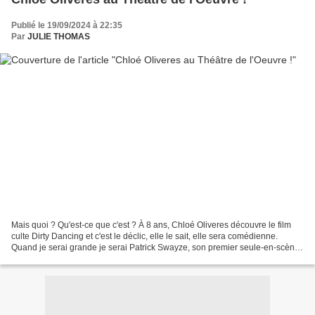
Publié le 19/09/2024 à 22:35
Par
JULIE THOMAS
Mais quoi ? Qu'est-ce que c'est ? À 8 ans, Chloé Oliveres découvre le film
culte Dirty Dancing et c'est le déclic, elle le sait, elle sera comédienne.
Quand je serai grande je serai Patrick Swayze, son premier seule-en-scène
raconte son histoire, du "Bébé"...