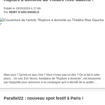
Publié le 19/10/2024 à 17:06
Par
REMY D'ARCANGELO
Mais quoi ? Qu'est-ce que c'est ? Vous n'osez pas lui dire ? On le fait à votre
place... Un soir, Eric Vence, fondateur de "Rupture à domicile", est missionné
par Hyppolite pour annoncer à sa compagne qu'il a décidé de la quitter.
C'est là que Éric tombe...
Parallel22 : nouveau spot festif à Paris !