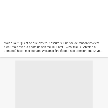
Mais quoi ? Qu'est-ce que c'est ? S'inscrire sur un site de rencontres c'est
bien ! Mais avec la photo de son meilleur ami... C'est mieux ! Antoine a
demandé à son meilleur ami William d'être là pour son premier rendez-vous
avec Claire qu'il a connue...