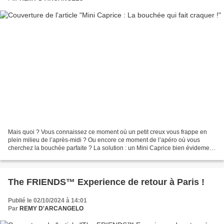
Mais quoi ? Vous connaissez ce moment où un petit creux vous frappe en
plein milieu de l’après-midi ? Ou encore ce moment de l’apéro où vous
cherchez la bouchée parfaite ? La solution : un Mini Caprice bien évidement,
ce fromage qui réunit tout ce qu’on...
The FRIENDS™ Experience de retour à Paris !
Publié le 02/10/2024 à 14:01
Par
REMY D'ARCANGELO