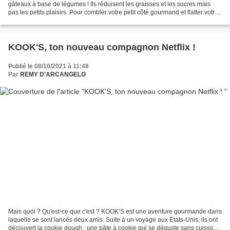
gâteaux à base de légumes ! Ils réduisent les graisses et les sucres mais
pas les petits plaisirs. Pour combler votre petit côté gourmand et flatter votre
petit côté nature ! ©...
KOOK'S, ton nouveau compagnon Netflix !
Publié le 08/10/2021 à 11:48
Par
REMY D'ARCANGELO
Mais quoi ? Qu'est-ce que c'est ? KOOK’S est une aventure gourmande dans
laquelle se sont lancés deux amis. Suite à un voyage aux États-Unis, ils ont
découvert la cookie dough : une pâte à cookie qui se déguste sans cuisson !