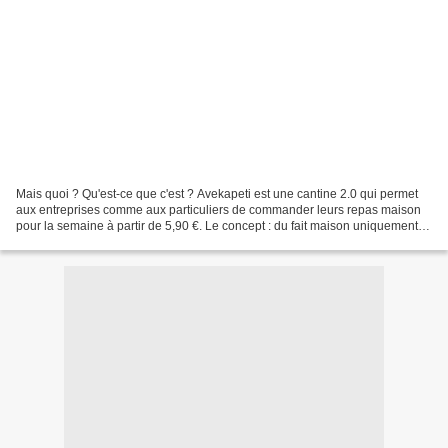
Mais quoi ? Qu'est-ce que c'est ? Avekapeti est une cantine 2.0 qui permet
aux entreprises comme aux particuliers de commander leurs repas maison
pour la semaine à partir de 5,90 €. Le concept : du fait maison uniquement,
avec des produits frais, sans...