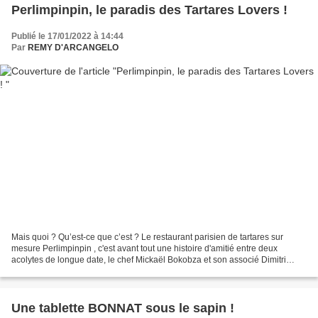
Perlimpinpin, le paradis des Tartares Lovers !
Publié le 17/01/2022 à 14:44
Par
REMY D'ARCANGELO
Mais quoi ? Qu’est-ce que c’est ? Le restaurant parisien de tartares sur
mesure Perlimpinpin , c'est avant tout une histoire d'amitié entre deux
acolytes de longue date, le chef Mickaël Bokobza et son associé Dimitri
Djenic. Ces amis de jeunesse passionnés...
Une tablette BONNAT sous le sapin !