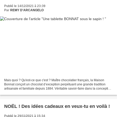
Publié le 14/12/2021 à 23:39
Par
REMY D'ARCANGELO
Mais quoi ? Qu'est-ce que c'est ? Maître chocolatier français, la Maison
Bonnat conçoit un chocolat d’exception perpétuant une grande tradition
artisanale et familiale depuis 1884. Véritable savoir-faire dans la conception
du chocolat, de la fève à la...
NOËL ! Des idées cadeaux en veux-tu en voilà !
Publié le 29/11/2021 à 15:34