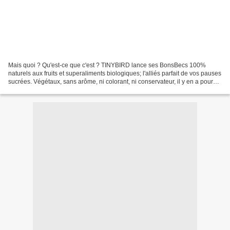
Mais quoi ? Qu'est-ce que c'est ? TINYBIRD lance ses BonsBecs 100%
naturels aux fruits et superaliments biologiques; l'alliés parfait de vos pauses
sucrées. Végétaux, sans arôme, ni colorant, ni conservateur, il y en a pour
tous les goûts. Mais quoi ?...