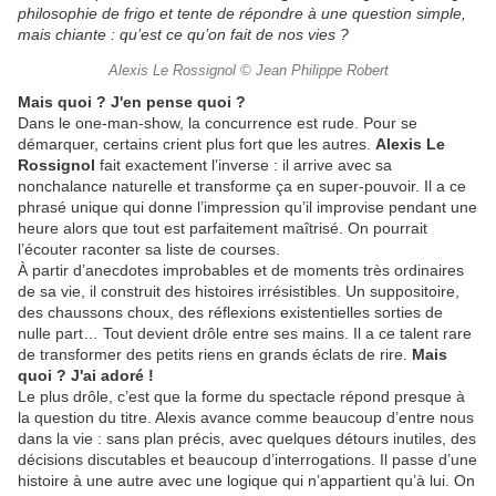
philosophie de frigo et tente de répondre à une question simple,
mais chiante : qu’est ce qu’on fait de nos vies ?
Alexis Le Rossignol © Jean Philippe Robert
Mais quoi ? J'en pense quoi ?
Dans le one-man-show, la concurrence est rude. Pour se
démarquer, certains crient plus fort que les autres.
Alexis Le
Rossignol
fait exactement l’inverse : il arrive avec sa
nonchalance naturelle et transforme ça en super-pouvoir. Il a ce
phrasé unique qui donne l’impression qu’il improvise pendant une
heure alors que tout est parfaitement maîtrisé. On pourrait
l’écouter raconter sa liste de courses.
À partir d’anecdotes improbables et de moments très ordinaires
de sa vie, il construit des histoires irrésistibles. Un suppositoire,
des chaussons choux, des réflexions existentielles sorties de
nulle part… Tout devient drôle entre ses mains. Il a ce talent rare
de transformer des petits riens en grands éclats de rire.
Mais
quoi ? J'ai adoré !
Le plus drôle, c’est que la forme du spectacle répond presque à
la question du titre. Alexis avance comme beaucoup d’entre nous
dans la vie : sans plan précis, avec quelques détours inutiles, des
décisions discutables et beaucoup d’interrogations. Il passe d’une
histoire à une autre avec une logique qui n’appartient qu’à lui. On