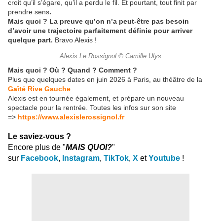
croit qu’il s’égare, qu’il a perdu le fil. Et pourtant, tout finit par
prendre sens
.
Mais quoi ? La preuve qu’on n’a peut-être pas besoin
d’avoir une trajectoire parfaitement définie pour arriver
quelque part.
Bravo Alexis !
Alexis Le Rossignol © Camille Ulys
Mais quoi ? Où ? Quand ? Comment ?
Plus que quelques dates en juin 2026 à Paris, au théâtre de la
Gaîté Rive Gauche
.
Alexis est en tournée également, et prépare un nouveau
spectacle pour la rentrée. Toutes les infos sur son site
=>
https://www.alexislerossignol.fr
Le saviez-vous ?
Encore plus de "
MAIS QUOI?
"
sur
Facebook
,
Instagram
,
TikTok
,
X
et
Youtube
!