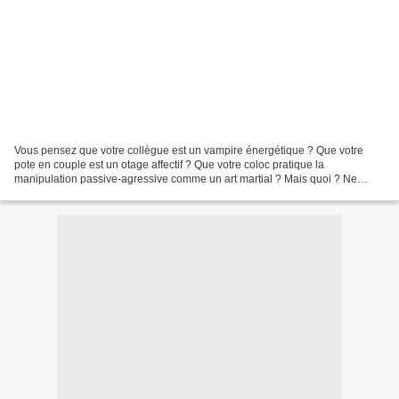
Vous pensez que votre collègue est un vampire énergétique ? Que votre
pote en couple est un otage affectif ? Que votre coloc pratique la
manipulation passive-agressive comme un art martial ? Mais quoi ? Ne
cherchez plus : Toxique est la BD qu’il vous...