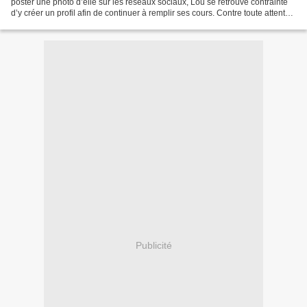
poster une photo d’elle sur les réseaux sociaux, Lou se retrouve contrainte
d’y créer un profil afin de continuer à remplir ses cours. Contre toute attente,
elle prend goût...
Publicité