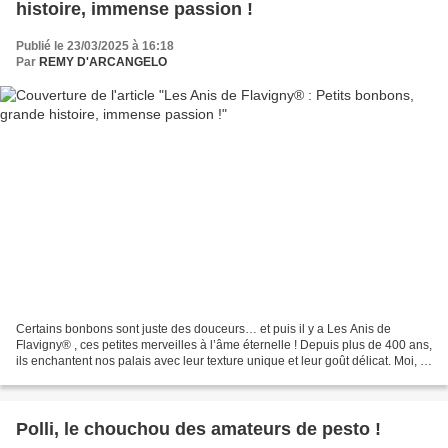
histoire, immense passion !
Publié le 23/03/2025 à 16:18
Par
REMY D'ARCANGELO
Certains bonbons sont juste des douceurs… et puis il y a Les Anis de
Flavigny® , ces petites merveilles à l’âme éternelle ! Depuis plus de 400 ans,
ils enchantent nos palais avec leur texture unique et leur goût délicat. Moi, je
connaissais bien sûr la...
Polli, le chouchou des amateurs de pesto !