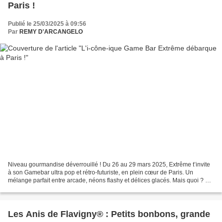
Paris !
Publié le 25/03/2025 à 09:56
Par
REMY D'ARCANGELO
Niveau gourmandise déverrouillé ! Du 26 au 29 mars 2025, Extrême t’invite
à son Gamebar ultra pop et rétro-futuriste, en plein cœur de Paris. Un
mélange parfait entre arcade, néons flashy et délices glacés. Mais quoi ? Le
meilleur ? Tout est gratuit :...
Les Anis de Flavigny® : Petits bonbons, grande