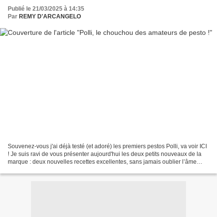
Publié le 21/03/2025 à 14:35
Par
REMY D'ARCANGELO
Souvenez-vous j'ai déjà testé (et adoré) les premiers pestos Polli, va voir ICI
! Je suis ravi de vous présenter aujourd'hui les deux petits nouveaux de la
marque : deux nouvelles recettes excellentes, sans jamais oublier l’âme
italienne. Mais quoi ?...