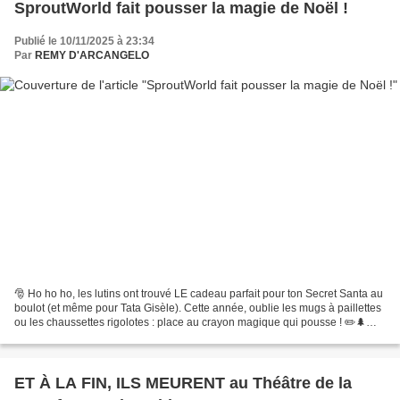
SproutWorld fait pousser la magie de Noël !
Publié le 10/11/2025 à 23:34
Par
REMY D'ARCANGELO
🎅 Ho ho ho, les lutins ont trouvé LE cadeau parfait pour ton Secret Santa au
boulot (et même pour Tata Gisèle). Cette année, oublie les mugs à paillettes
ou les chaussettes rigolotes : place au crayon magique qui pousse ! ✏️🌲
Mais Quoi ? Qu’est-ce que...
ET À LA FIN, ILS MEURENT au Théâtre de la