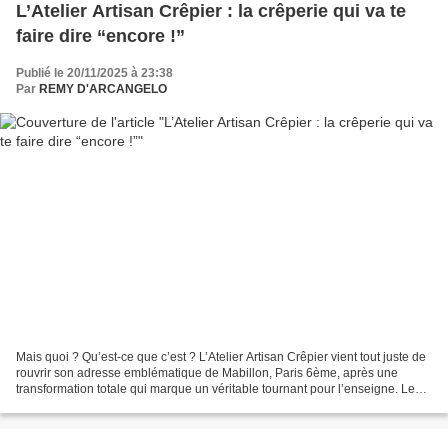
L’Atelier Artisan Crêpier : la crêperie qui va te
faire dire “encore !”
Publié le 20/11/2025 à 23:38
Par
REMY D'ARCANGELO
Mais quoi ? Qu’est-ce que c’est ? L’Atelier Artisan Crêpier vient tout juste de
rouvrir son adresse emblématique de Mabillon, Paris 6ème, après une
transformation totale qui marque un véritable tournant pour l’enseigne. Le
lieu, réinventé du sol au plafond,...