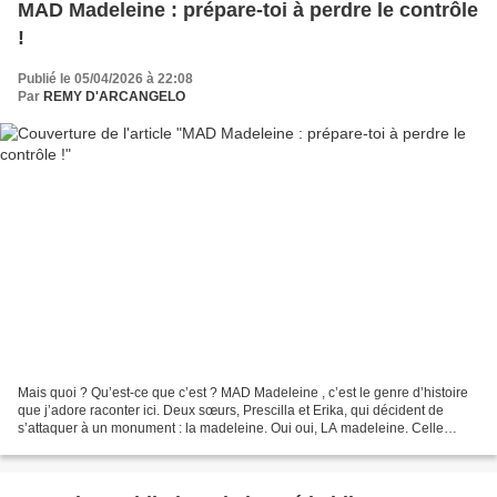
MAD Madeleine : prépare-toi à perdre le contrôle
!
Publié le 05/04/2026 à 22:08
Par
REMY D'ARCANGELO
Mais quoi ? Qu’est-ce que c’est ? MAD Madeleine , c’est le genre d’histoire
que j’adore raconter ici. Deux sœurs, Prescilla et Erika, qui décident de
s’attaquer à un monument : la madeleine. Oui oui, LA madeleine. Celle
qu’on pense connaître… mais, je...