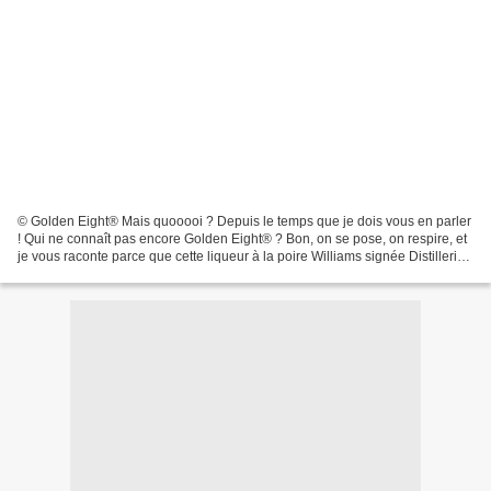
© Golden Eight® Mais quooooi ? Depuis le temps que je dois vous en parler
! Qui ne connaît pas encore Golden Eight® ? Bon, on se pose, on respire, et
je vous raconte parce que cette liqueur à la poire Williams signée Distilleries
Peureux Massenez , c’est...