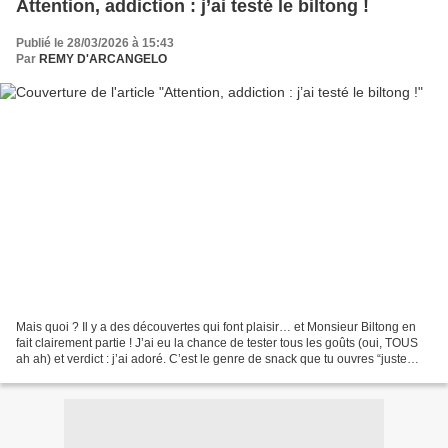
Attention, addiction : j’ai testé le biltong !
Publié le 28/03/2026 à 15:43
Par
REMY D'ARCANGELO
Mais quoi ? Il y a des découvertes qui font plaisir… et Monsieur Biltong en
fait clairement partie ! J’ai eu la chance de tester tous les goûts (oui, TOUS
ah ah) et verdict : j’ai adoré. C’est le genre de snack que tu ouvres “juste
pour goûter” et… mystérieusement,...