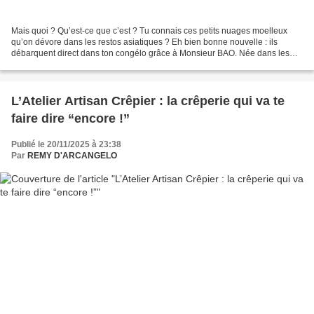
Mais quoi ? Qu’est-ce que c’est ? Tu connais ces petits nuages moelleux
qu’on dévore dans les restos asiatiques ? Eh bien bonne nouvelle : ils
débarquent direct dans ton congélo grâce à Monsieur BAO. Née dans les
cuisines parisiennes de DIM SUM Cantine,...
L’Atelier Artisan Crêpier : la crêperie qui va te
faire dire “encore !”
Publié le 20/11/2025 à 23:38
Par
REMY D'ARCANGELO