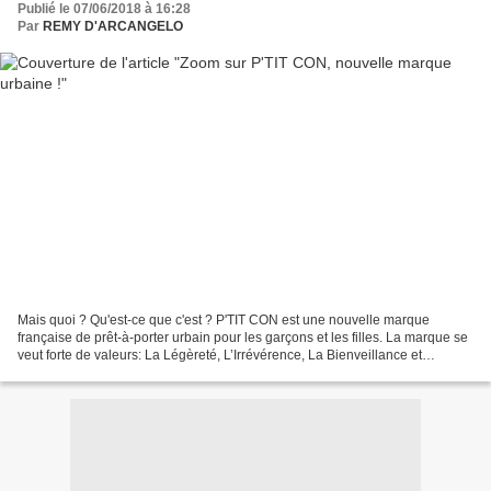
Publié le 07/06/2018 à 16:28
Par
REMY D'ARCANGELO
Mais quoi ? Qu'est-ce que c'est ? P'TIT CON est une nouvelle marque
française de prêt-à-porter urbain pour les garçons et les filles. La marque se
veut forte de valeurs: La Légèreté, L’Irrévérence, La Bienveillance et
L'Engagement. La collection traduit...