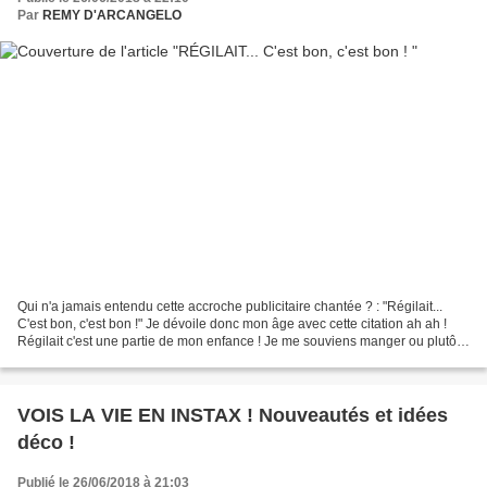
Par
REMY D'ARCANGELO
Qui n'a jamais entendu cette accroche publicitaire chantée ? : "Régilait...
C'est bon, c'est bon !" Je dévoile donc mon âge avec cette citation ah ah !
Régilait c'est une partie de mon enfance ! Je me souviens manger ou plutôt
boire le lait en poudre...
VOIS LA VIE EN INSTAX ! Nouveautés et idées
déco !
Publié le 26/06/2018 à 21:03