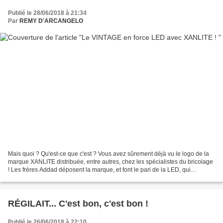
Publié le 28/06/2018 à 21:34
Par
REMY D'ARCANGELO
Mais quoi ? Qu'est-ce que c'est ? Vous avez sûrement déjà vu le logo de la
marque XANLITE distribuée, entre autres, chez les spécialistes du bricolage
! Les frères Addad déposent la marque, et font le pari de la LED, qui
compose rapidement la majeure...
RÉGILAIT... C'est bon, c'est bon !
Publié le 26/06/2018 à 22:10