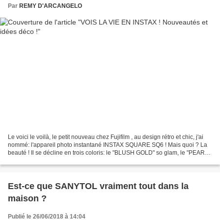
Par
REMY D'ARCANGELO
Le voici le voilà, le petit nouveau chez Fujifilm , au design rétro et chic, j'ai
nommé: l'appareil photo instantané INSTAX SQUARE SQ6 ! Mais quoi ? La
beauté ! Il se décline en trois coloris: le "BLUSH GOLD" so glam, le "PEARL
WHITE" so chic, et le "GRAPHITE...
Est-ce que SANYTOL vraiment tout dans la
maison ?
Publié le 26/06/2018 à 14:04