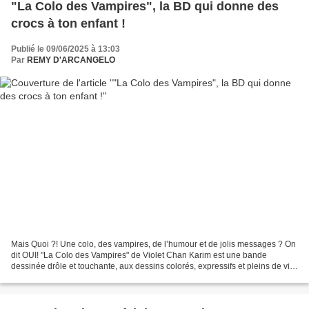
"La Colo des Vampires", la BD qui donne des
crocs à ton enfant !
Publié le 09/06/2025 à 13:03
Par
REMY D'ARCANGELO
Mais Quoi ?! Une colo, des vampires, de l’humour et de jolis messages ? On
dit OUI! "La Colo des Vampires" de Violet Chan Karim est une bande
dessinée drôle et touchante, aux dessins colorés, expressifs et pleins de vie,
parfaite pour les enfants en fin...