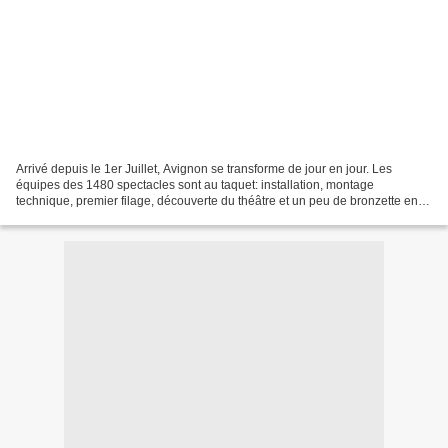
Arrivé depuis le 1er Juillet, Avignon se transforme de jour en jour. Les
équipes des 1480 spectacles sont au taquet: installation, montage
technique, premier filage, découverte du théâtre et un peu de bronzette en
terrasse pour les plus chanceux ! Place...