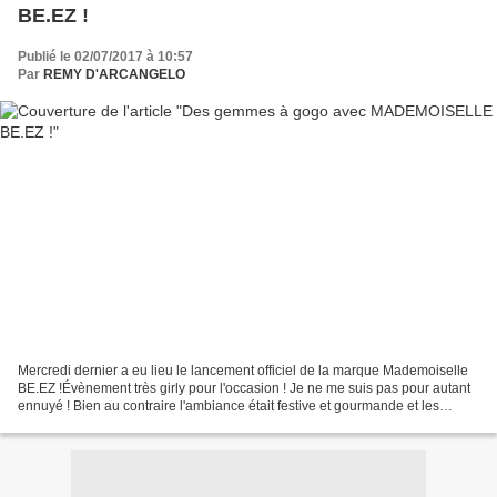
BE.EZ !
Publié le 02/07/2017 à 10:57
Par
REMY D'ARCANGELO
Mercredi dernier a eu lieu le lancement officiel de la marque Mademoiselle
BE.EZ !Évènement très girly pour l'occasion ! Je ne me suis pas pour autant
ennuyé ! Bien au contraire l'ambiance était festive et gourmande et les
pochettes BE.EZ ont fait craquer...