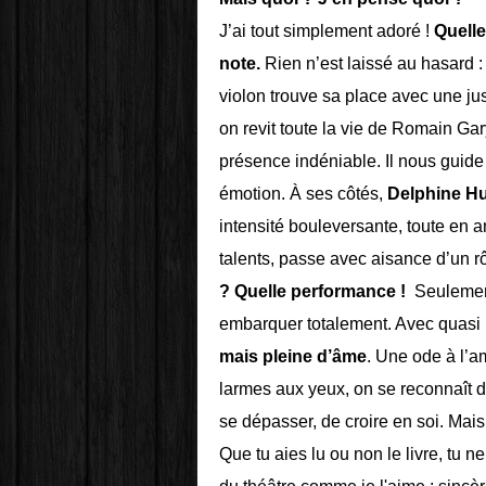
J’ai tout simplement adoré !
Quell
note.
Rien n’est laissé au hasard 
violon trouve sa place avec une ju
on revit toute la vie de Romain Gar
présence indéniable. Il nous guid
émotion. À ses côtés,
Delphine H
intensité bouleversante, toute en a
talents, passe avec aisance d’un rô
? Quelle performance !
Seulemen
embarquer totalement. Avec quasi rie
mais pleine d’âme
. Une ode à l’am
larmes aux yeux, on se reconnaît d
se dépasser, de croire en soi. Mais 
Que tu aies lu ou non le livre, tu n