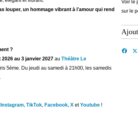
, élégant et vibrant.
Voir le 
pas louper, un hommage vibrant à l’amour qui rend
sur le 
Ajou
ent ?
 2026 au 3 janvier 2027
au
Théâtre Le
Paris 5ème. Du jeudi au samedi à 21h00, les samedis
.
Instagram
,
TikTok
,
Facebook
,
X
et
Youtube
!