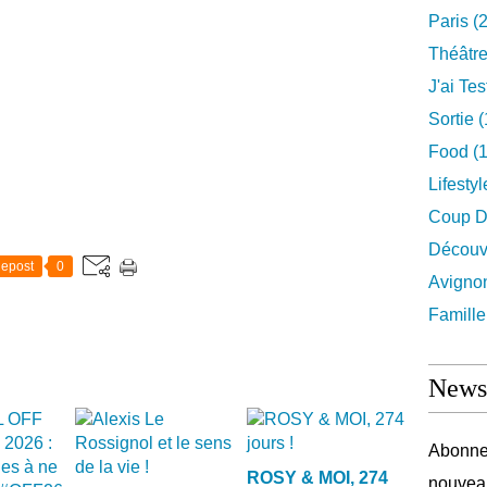
Paris
(2
Théâtr
J'ai Test
Sortie
(
Food
(1
Lifestyl
Coup D
Découv
epost
0
Avigno
Famille
Newsl
Abonnez
ROSY & MOI, 274
nouveau