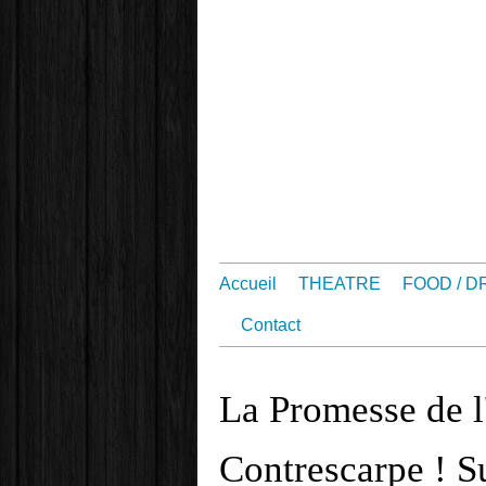
Accueil
THEATRE
FOOD / D
Contact
La Promesse de l
Contrescarpe ! S