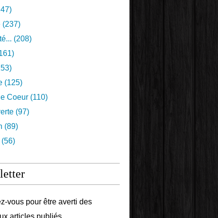
47)
e
(237)
é...
(208)
161)
53)
e
(125)
e Coeur
(110)
erte
(97)
n
(89)
(56)
etter
-vous pour être averti des
x articles publiés.