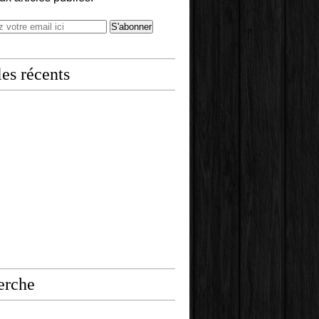
les récents
erche