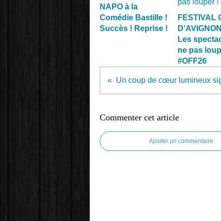
NAPO à la
Comédie Bastille !
FESTIVAL 
Succès ! Reprise !
D'AVIGNON 
Les spectac
ne pas loup
#OFF26
Commenter cet article
Ajouter un commentaire