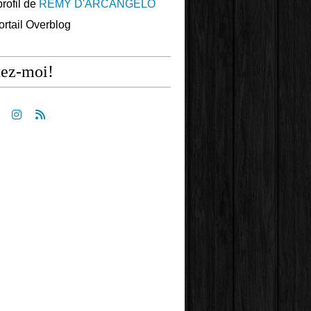
profil de
REMY D'ARCANGELO
portail Overblog
tez-moi!