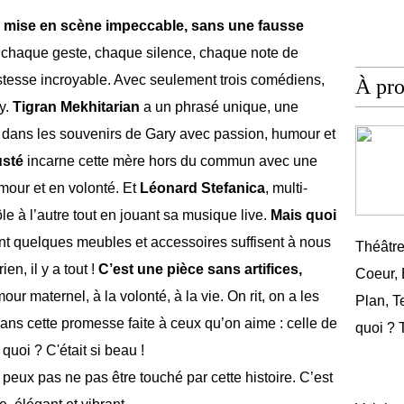
e mise en scène impeccable, sans une fausse
: chaque geste, chaque silence, chaque note de
stesse incroyable. Avec seulement trois comédiens,
À pr
y.
Tigran Mekhitarian
a un phrasé unique, une
e dans les souvenirs de Gary avec passion, humour et
usté
incarne cette mère hors du commun avec une
mour et en volonté. Et
Léonard Stefanica
, multi-
le à l’autre tout en jouant sa musique live.
Mais quoi
t quelques meubles et accessoires suffisent à nous
Théâtr
n, il y a tout !
C’est une pièce sans artifices,
Coeur,
our maternel, à la volonté, à la vie. On rit, on a les
Plan, T
ans cette promesse faite à ceux qu’on aime : celle de
quoi ? 
quoi ? C'était si beau !
e peux pas ne pas être touché par cette histoire. C’est