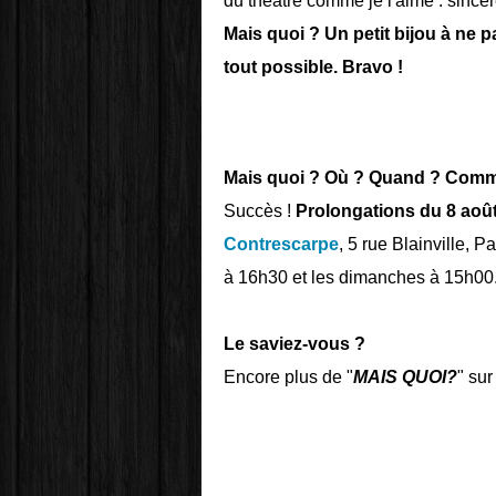
du théâtre comme je l'aime : sincère
Mais quoi ? Un petit bijou à ne 
tout possible. Bravo !
Mais quoi ? Où ? Quand ? Comm
Succès !
Prolongations du 8 août
Contrescarpe
, 5 rue Blainville, 
à 16h30 et les dimanches à 15h00
Le saviez-vous ?
Encore plus de "
MAIS QUOI?
" sur