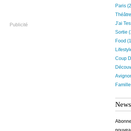
Paris
(2
Théâtr
J'ai Test
Publicité
Sortie
(
Food
(1
Lifestyl
Coup D
Découv
Avigno
Famille
Newsl
Abonnez
nouveau