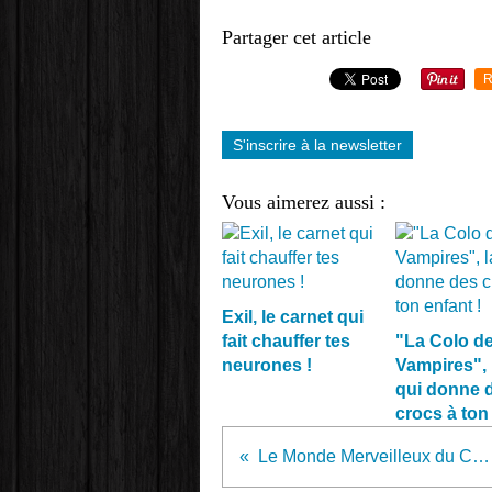
Partager cet article
R
S'inscrire à la newsletter
Vous aimerez aussi :
Exil, le carnet qui
fait chauffer tes
"La Colo d
neurones !
Vampires", 
qui donne 
crocs à ton 
Le Monde Merveilleux du Colibri à la Comédie des 3 Bornes !