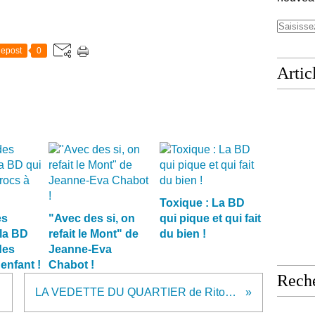
epost
0
Artic
Toxique : La BD
es
"Avec des si, on
qui pique et qui fait
la BD
refait le Mont" de
du bien !
des
Jeanne-Eva
enfant !
Chabot !
Rech
LA VEDETTE DU QUARTIER de Riton Liebman au Théâtre du Petit Saint-Martin !