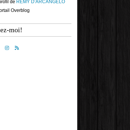
profil de
REMY D'ARCANGELO
portail Overblog
tez-moi!