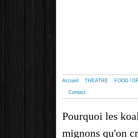
Accueil
THEATRE
FOOD / D
Contact
Pourquoi les koal
mignons qu'on cr