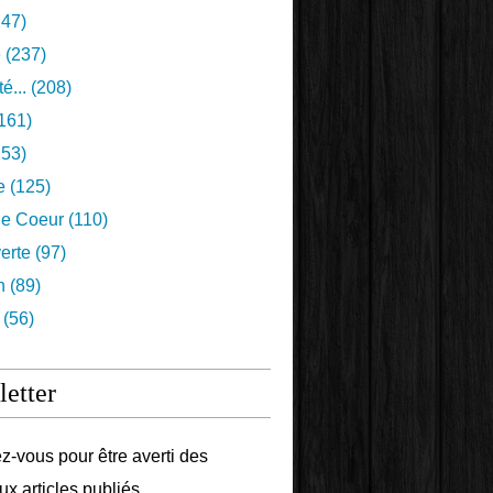
47)
e
(237)
é...
(208)
161)
53)
e
(125)
e Coeur
(110)
erte
(97)
n
(89)
(56)
etter
-vous pour être averti des
x articles publiés.