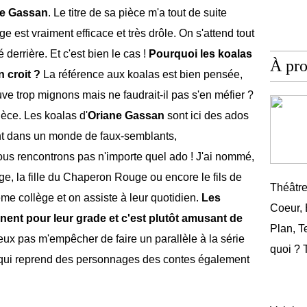
ne Gassan
. Le titre de sa pièce m'a tout de suite
ge est vraiment efficace et très drôle. On s'attend tout
derrière. Et c'est bien le cas !
Pourquoi les koalas
À pr
 croit ?
La référence aux koalas est bien pensée,
ouve trop mignons mais ne faudrait-il pas s'en méfier ?
ièce. Les koalas d'
Oriane Gassan
sont ici des ados
ent dans un monde de faux-semblants,
ous rencontrons pas n'importe quel ado ! J'ai nommé,
ige, la fille du Chaperon Rouge ou encore le fils de
Théâtr
e collège et on assiste à leur quotidien.
Les
Coeur,
nent pour leur grade et c'est plutôt amusant de
Plan, T
ux pas m'empêcher de faire un parallèle à la série
quoi ? 
 qui reprend des personnages des contes également