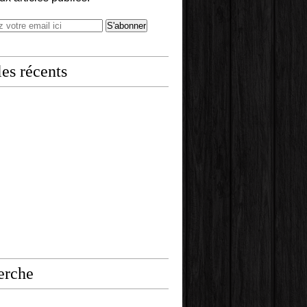
les récents
erche