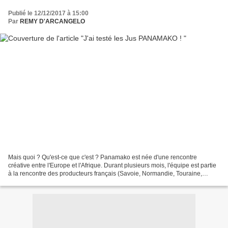
Publié le 12/12/2017 à 15:00
Par
REMY D'ARCANGELO
Mais quoi ? Qu'est-ce que c'est ? Panamako est née d'une rencontre
créative entre l'Europe et l'Afrique. Durant plusieurs mois, l'équipe est partie
à la rencontre des producteurs français (Savoie, Normandie, Touraine,
Alsace) et Africains (Mali, Sénégal,...