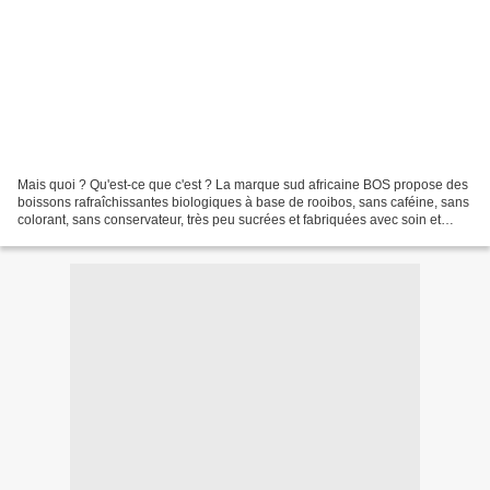
Mais quoi ? Qu'est-ce que c'est ? La marque sud africaine BOS propose des
boissons rafraîchissantes biologiques à base de rooibos, sans caféine, sans
colorant, sans conservateur, très peu sucrées et fabriquées avec soin et
intégrité. Le Rooibos (thé rouge)...