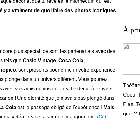
chaque décor et que tu révèles le mannequin qui est
ré y'a vraiment de quoi faire des photos iconiques
À pr
ncore plus spécial, ce sont les partenariats avec des
s tels que
Casio Vintage, Coca-Cola,
Tropico
, sont présents pour enrichir votre expérience.
 plonge dans un univers différent. Vous pourrez
Théâtr
 avec vos amis ou vos enfants. Le décor à l'envers
Coeur,
 canon ! Une éternité que je n'avais pas plongé dans
Plan, T
a-Cola
est le passage obligé de l'expérience !
Mais
quoi ? 
ur ma vidéo lors de la soirée d'inauguration :
ICI !