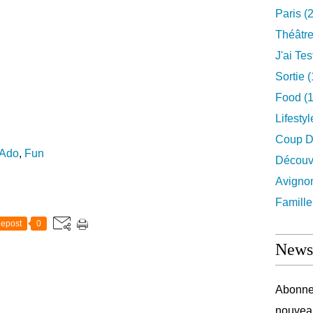
Paris
(2
Théâtr
J'ai Test
Sortie
(
Food
(1
Lifestyl
Coup D
Ado
,
Fun
Découv
Avigno
Famille
epost
0
Newsl
Abonnez
nouveau