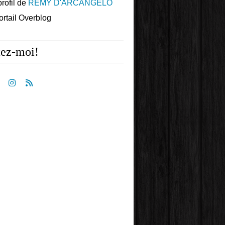
profil de
REMY D'ARCANGELO
portail Overblog
tez-moi!