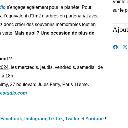
Voir le 
dio
s'engage également pour la planète. Pour
sur le 
ra l’équivalent d’1m2 d’arbres en partenariat avec
z donc créer des souvenirs mémorables tout en
Ajou
s verte.
Mais quoi ? Une occasion de plus de
ent ?
 2024
, les mercredis, jeudis, vendredis, samedis : de
h à 18h
my, 27 boulevard Jules Ferry, Paris 11ème.
fiestudio.com
Facebook
,
Instagram
,
TikTok
,
Twitter
et
Youtube
!