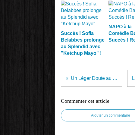
NAPO à la
Succès ! Sofia
Comédie Bas
Belabbes prolonge
Succès ! Re
au Splendid avec
"Ketchup Mayo" !
Un Léger Doute au Théâtre de La Renaissance !
Commenter cet article
Ajouter un commentaire