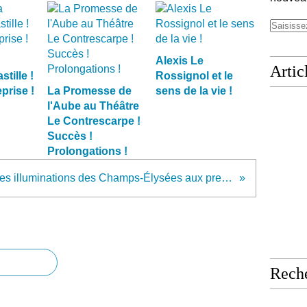
Alexis Le
Artic
tille !
Rossignol et le
prise !
La Promesse de
sens de la vie !
l'Aube au Théâtre
Le Contrescarpe !
Succès !
Prolongations !
Les illuminations des Champs-Élysées aux premières loges au Restaurant Laurier - Maison Mavrommatis !
Rech