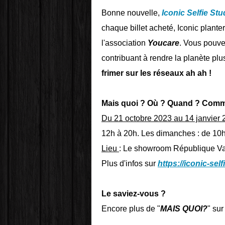
Bonne nouvelle,
Iconic Selfie Stu
chaque billet acheté, Iconic plante
l'association
Youcare
. Vous pouve
contribuant à rendre la planète plu
frimer sur les réseaux ah ah !
Mais quoi ? Où ? Quand ? Comm
Du 21 octobre 2023 au 14 janvier
12h à 20h. Les dimanches : de 10
Lieu
: Le showroom République Val
Plus d'infos sur
https://iconic-sel
Le saviez-vous ?
Encore plus de "
MAIS QUOI?
" sur