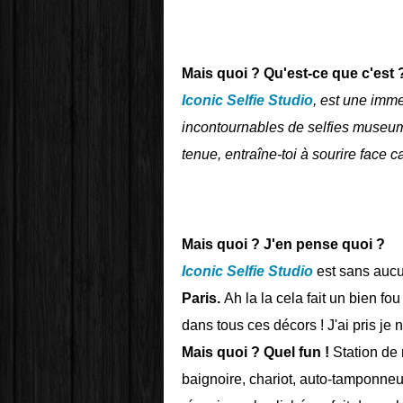
Mais quoi ? Qu'est-ce que c'est 
Iconic Selfie Studio
, est une imm
incontournables de selfies museum
tenue, entraîne-toi à sourire face c
Mais quoi ? J'en pense quoi ?
Iconic Selfie Studio
est sans auc
Paris.
Ah la la cela fait un bien f
dans tous ces décors ! J'ai pris je 
Mais quoi ? Quel fun !
Station de 
baignoire, chariot, auto-tamponneus