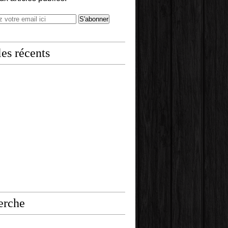
les récents
erche