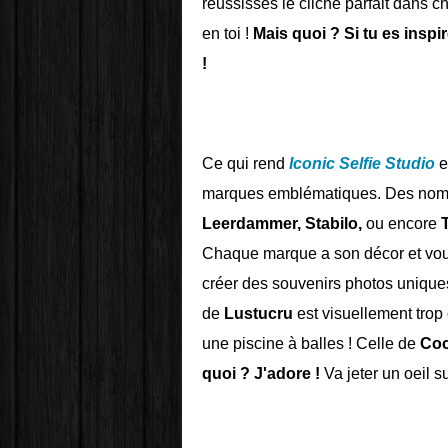
réussisses le cliché parfait dans 
en toi !
Mais quoi ? Si tu es inspi
!
Ce qui rend
Iconic Selfie Studio
e
marques emblématiques. Des nom
Leerdammer, Stabilo,
ou encore
Chaque marque a son décor et vous
créer des souvenirs photos uniques
de
Lustucru
est visuellement trop
une piscine à balles ! Celle de
Coc
quoi ? J'adore !
Va jeter un oeil s