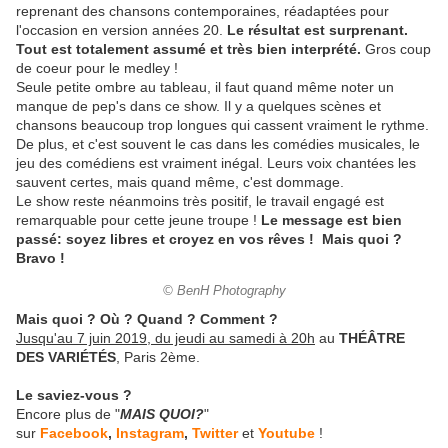
reprenant des chansons contemporaines, réadaptées pour
l'occasion en version années 20.
Le résultat est surprenant.
Tout est totalement assumé et très bien interprété.
Gros coup
de coeur pour le medley !
Seule petite ombre au tableau, il faut quand même noter un
manque de pep's dans ce show. Il y a quelques scènes et
chansons beaucoup trop longues qui cassent vraiment le rythme.
De plus, et c'est souvent le cas dans les comédies musicales, le
jeu des comédiens est vraiment inégal. Leurs voix chantées les
sauvent certes, mais quand même, c'est dommage.
Le show reste néanmoins très positif, le travail engagé est
remarquable pour cette jeune troupe !
Le message est bien
passé: soyez libres et croyez en vos rêves ! Mais quoi ?
Bravo !
© BenH Photography
Mais quoi ? Où ? Quand ? Comment ?
Jusqu'au 7 juin 2019, du jeudi au samedi à 20h
au
THÉÂTRE
DES VARIÉTÉS
, Paris 2ème.
Le saviez-vous ?
Encore plus de "
MAIS QUOI?
"
sur
Facebook
,
Instagram
,
Twitter
et
Youtube
!