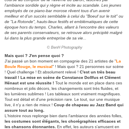
l'ambiance sordide qui y règne et incite au scandale. Les jeunes
employés de ce piano-bar morose rêvent tous d'un avenir
meilleur et d'un succès semblable à celui du "Boeuf sur le toit" ou
de "La Rotonde", hauts-lieux festifs et emblématiques de cette
époque hors du temps. Charles, allant à l'encontre des valeurs
de ses parents conservateurs, se retrouve alors précipité malgré
lui dans la plus grande entreprise de sa vie...
© BenH Photography
Mais quoi ? J'en pense quoi ?
J'ai passé un bon moment en compagnie des 21 artistes de "
La
Boule Rouge, le musical
" ! Mais quoi ? 21 personnes sur scène
! Quel challenge ! Et absolument relevé !
C'est un très beau
travail ! La mise en scène de Constance Dollfus et Clément
Hénaut est une réussite !
Tout le monde est en place dans ces
nombreux et jolis décors, les changements sont très fluides, et
les lumières sublimes ! Les tableaux sont vraiment magnifiques.
Tout est détail et d'une précision rare. Le tout, sur une musique
live, il n'y a rien de mieux !
Coup de chapeau au Jazz Band qui
assure tout au long.
L'histoire nous replonge bien dans l'ambiance des années folles,
les costumes sont élégants, les chorégraphies efficaces et
les chansons étonnantes.
En effet, les auteurs s'amusent en