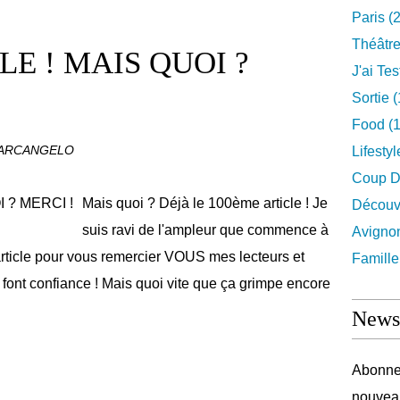
Paris
(2
Théâtr
LE ! MAIS QUOI ?
J'ai Test
Sortie
(
Food
(1
'ARCANGELO
Lifestyl
Coup D
Mais quoi ? Déjà le 100ème article ! Je
Découv
suis ravi de l'ampleur que commence à
Avigno
 article pour vous remercier VOUS mes lecteurs et
Famille
 font confiance ! Mais quoi vite que ça grimpe encore
Newsl
Abonnez
nouveau