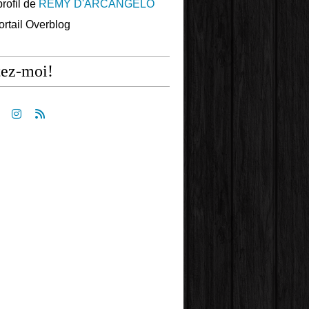
profil de
REMY D'ARCANGELO
portail Overblog
tez-moi!