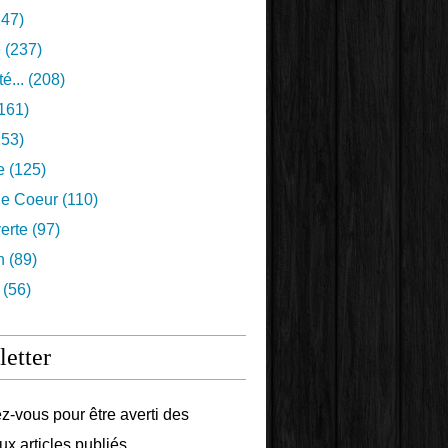
47)
e
(237)
é...
(208)
161)
53)
e
(125)
e Coeur
(110)
erte
(97)
n
(89)
(56)
etter
-vous pour être averti des
x articles publiés.