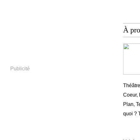
À pr
Publicité
Théâtr
Coeur,
Plan, T
quoi ? 