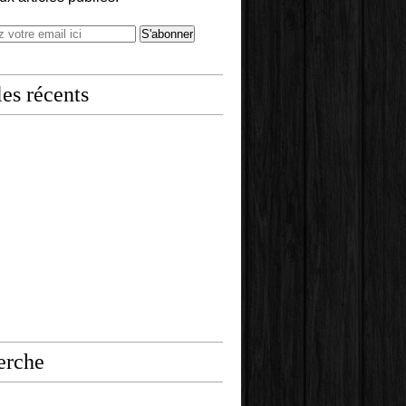
les récents
erche