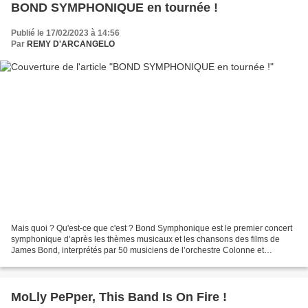
BOND SYMPHONIQUE en tournée !
Publié le 17/02/2023 à 14:56
Par
REMY D'ARCANGELO
Mais quoi ? Qu'est-ce que c'est ? Bond Symphonique est le premier concert
symphonique d’après les thèmes musicaux et les chansons des films de
James Bond, interprétés par 50 musiciens de l’orchestre Colonne et
Musidrama et accompagnés par les chanteurs...
MoLly PePper, This Band Is On Fire !