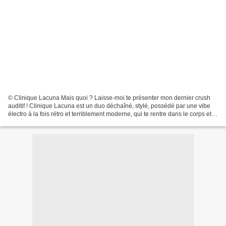
© Clinique Lacuna Mais quoi ? Laisse-moi te présenter mon dernier crush
auditif ! Clinique Lacuna est un duo déchaîné, stylé, possédé par une vibe
électro à la fois rétro et terriblement moderne, qui te rentre dans le corps et te
donne envie de danser...