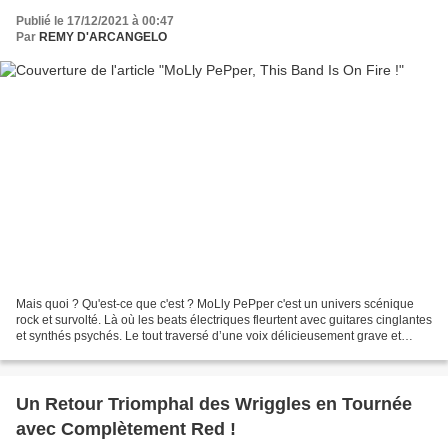
Publié le 17/12/2021 à 00:47
Par
REMY D'ARCANGELO
Mais quoi ? Qu'est-ce que c'est ? MoLly PePper c'est un univers scénique
rock et survolté. Là où les beats électriques fleurtent avec guitares cinglantes
et synthés psychés. Le tout traversé d’une voix délicieusement grave et
envoutante. Sortis de leurs...
Un Retour Triomphal des Wriggles en Tournée
avec Complètement Red !