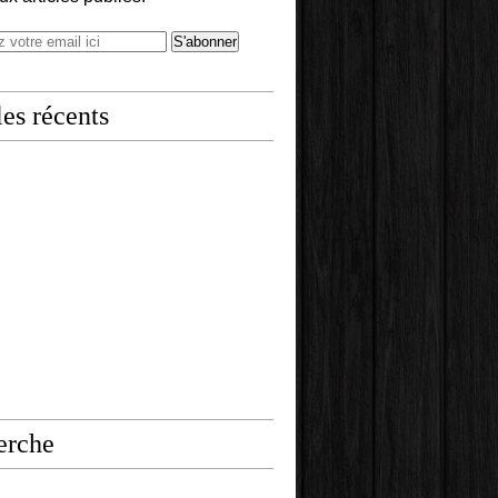
les récents
erche