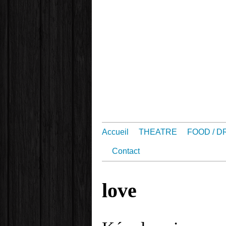
Accueil
THEATRE
FOOD / D
Contact
love