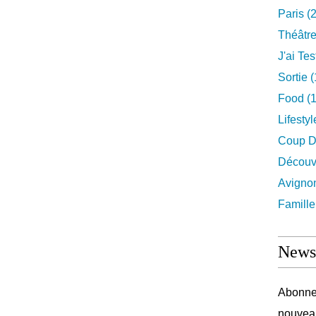
Paris
(2
Théâtr
J'ai Test
Sortie
(
Food
(1
Lifestyl
Coup D
Découv
Avigno
Famille
Newsl
Abonnez
nouveau