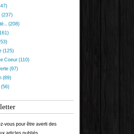
47)
e
(237)
é...
(208)
161)
53)
e
(125)
e Coeur
(110)
erte
(97)
n
(89)
(56)
etter
-vous pour être averti des
x articles publiés.