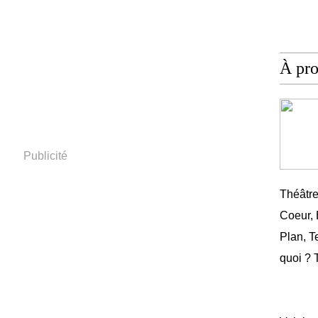
À pr
Publicité
Théâtr
Coeur,
Plan, T
quoi ? 