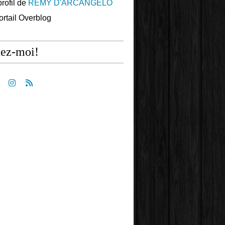
profil de
REMY D'ARCANGELO
portail Overblog
tez-moi!