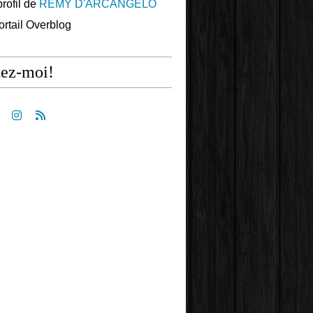
profil de
REMY D'ARCANGELO
portail Overblog
tez-moi!