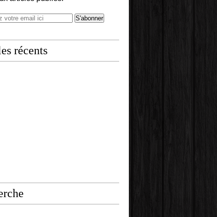
les récents
erche