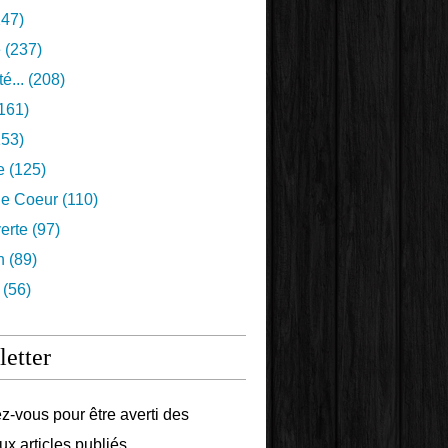
47)
e
(237)
é...
(208)
161)
53)
e
(125)
e Coeur
(110)
erte
(97)
n
(89)
(56)
etter
-vous pour être averti des
x articles publiés.