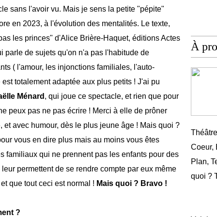
le sans l'avoir vu. Mais je sens la petite "pépite"
 en 2023, à l'évolution des mentalités. Le texte,
pas les princes" d'Alice Brière-Haquet, éditions Actes
À pr
i parle de sujets qu'on n'a pas l'habitude de
s ( l'amour, les injonctions familiales, l'auto-
est totalement adaptée aux plus petits ! J'ai pu
aëlle Ménard
, qui joue ce spectacle, et rien que pour
e peux pas ne pas écrire ! Merci à elle de prôner
e, et avec humour, dès le plus jeune âge ! Mais quoi ?
Théâtr
 pour vous en dire plus mais au moins vous êtes
Coeur,
es familiaux qui ne prennent pas les enfants pour des
Plan, T
qui leur permettent de se rendre compte par eux même
quoi ? 
 et que tout ceci est normal !
Mais quoi ? Bravo !
ent ?