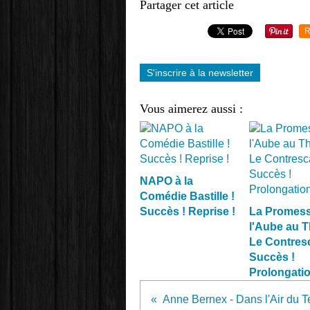
Partager cet article
R
S'inscrire à la newsletter
Vous aimerez aussi :
NAPO à la
Comédie Bastille !
Succès ! Reprise !
La Promess
l'Aube au T
Le Contresc
Succès !
Prolongatio