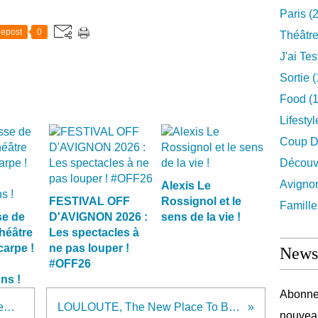
Paris
(2
epost
0
Théâtr
J'ai Test
Sortie
(
Food
(1
Lifestyl
Coup D
Découv
Avigno
Alexis Le
FESTIVAL OFF
Rossignol et le
Famille
e de
D'AVIGNON 2026 :
sens de la vie !
héâtre
Les spectacles à
arpe !
ne pas louper !
Newsl
#OFF26
ns !
Abonnez
Anne Bernex - Dans l'Air du Temps - Palais du Rire - 15h45 - #OFF23
LOULOUTE, The New Place To Be de la rue de Charonne, Paris 11ème !
nouveau