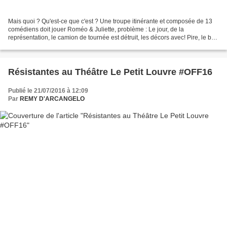
Mais quoi ? Qu'est-ce que c'est ? Une troupe itinérante et composée de 13
comédiens doit jouer Roméo & Juliette, problème : Le jour, de la
représentation, le camion de tournée est détruit, les décors avec! Pire, le bus
de la troupe est lui aussi accidenté...
Résistantes au Théâtre Le Petit Louvre #OFF16
Publié le 21/07/2016 à 12:09
Par
REMY D'ARCANGELO