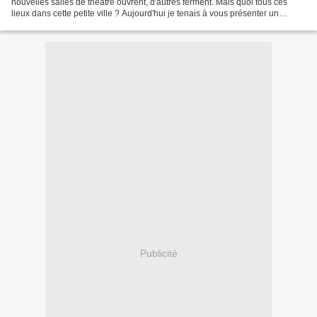
nouvelles salles de théâtre ouvrent, d'autres ferment. Mais quoi tous ces
lieux dans cette petite ville ? Aujourd'hui je tenais à vous présenter un
charmant théâtre qui fête son deuxième...
Publicité