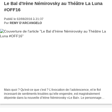
Le Bal d'Irène Némirovsky au Théâtre La Luna
#OFF16
Publié le 02/08/2016 à 21:37
Par
REMY D'ARCANGELO
Mais quoi ? Qu'est-ce que c'est ? L’évocation de l’adolescence, et le flot
incessant de sentiments troubles qu’elle engendre, est magistralement
dépeinte dans la nouvelle d’Irène Némirovsky «Le Bal». Le personnage
d’Antoinette incarne avec justesse ce...