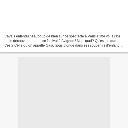
J'avais entendu beaucoup de bien sur ce spectacle à Paris et me voilà ravi
de le découvrir pendant ce festival à Avignon ! Mais quoi? Qu'est-ce que
c'est? Celle qu’on appelle Gaïa, nous plonge dans ses souvenirs d’enfance
avec sa grand- mère, Mouima....