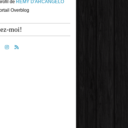
profil de
REMY D'ARCANGELO
portail Overblog
tez-moi!