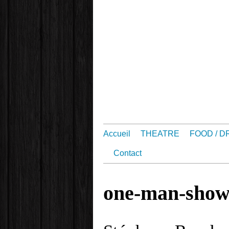
Accueil
THEATRE
FOOD / D
Contact
one-man-sho