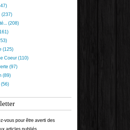
47)
e
(237)
é...
(208)
161)
53)
e
(125)
e Coeur
(110)
erte
(97)
n
(89)
(56)
etter
-vous pour être averti des
x articles publiés.