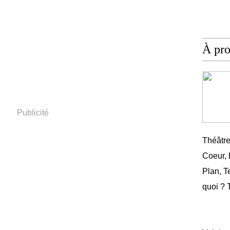
À pr
Publicité
Théâtr
Coeur,
Plan, T
quoi ? 