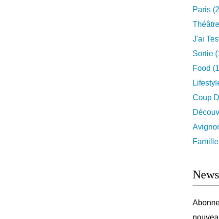
Paris
(2
Théâtr
J'ai Test
Sortie
(
Food
(1
Lifestyl
Coup D
Découv
Avigno
Famille
Newsl
Abonnez
nouveau