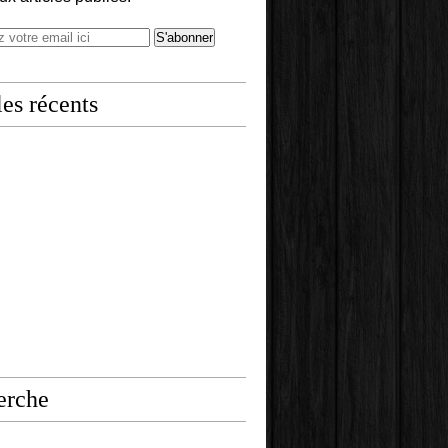
les récents
erche