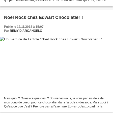
qui permet des échanges entre ceux qui produisent, ceux qui conçoivent et
ceux qui consomment. Aujourd’hui...
Noël Rock chez Edwart Chocolatier !
Publié le 12/11/2018 à 15:07
Par
REMY D'ARCANGELO
Mais quoi ? Qu'est-ce que c'est ? Souvenez-vous, je vous parlais déjà de
mon coup de coeur pour ce chocolatier dans l'article ci-dessous. Mais quoi ?
Qu'est-ce que c'est ? Prendre part à l'aventure Edwart , c'est...- partir à la
rencontre d'une équipe...