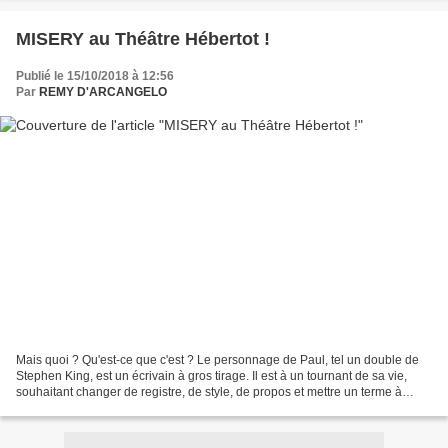
MISERY au Théâtre Hébertot !
Publié le 15/10/2018 à 12:56
Par
REMY D'ARCANGELO
Mais quoi ? Qu'est-ce que c'est ? Le personnage de Paul, tel un double de
Stephen King, est un écrivain à gros tirage. Il est à un tournant de sa vie,
souhaitant changer de registre, de style, de propos et mettre un terme à
l'interminable saga à laquelle...