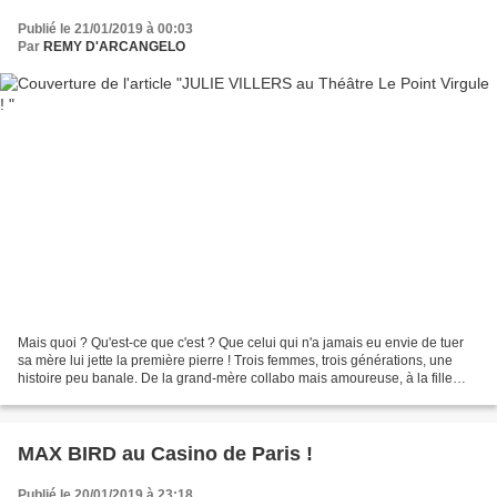
Publié le 21/01/2019 à 00:03
Par
REMY D'ARCANGELO
Mais quoi ? Qu'est-ce que c'est ? Que celui qui n'a jamais eu envie de tuer
sa mère lui jette la première pierre ! Trois femmes, trois générations, une
histoire peu banale. De la grand-mère collabo mais amoureuse, à la fille
déjantée et attachante, Julie...
MAX BIRD au Casino de Paris !
Publié le 20/01/2019 à 23:18