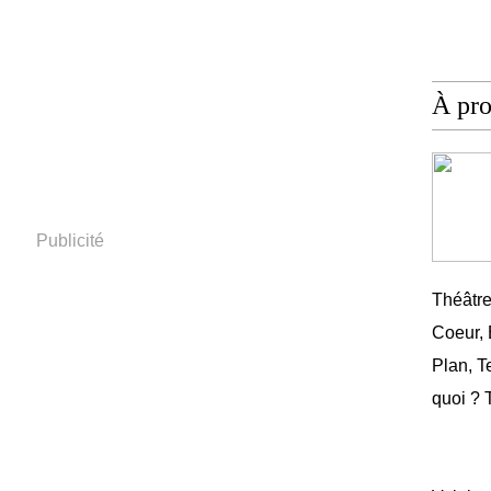
À pr
Publicité
Théâtr
Coeur,
Plan, T
quoi ? 