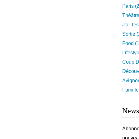
Paris
(2
Théâtr
J'ai Test
Sortie
(
Food
(1
Lifestyl
Coup D
Découv
Avigno
Famille
Newsl
Abonnez
nouveau