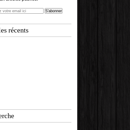
les récents
erche