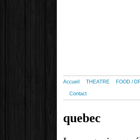
Accueil
THEATRE
FOOD / D
Contact
quebec