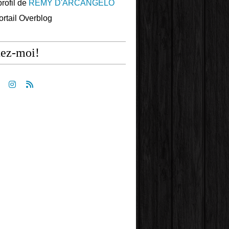
profil de
REMY D'ARCANGELO
portail Overblog
tez-moi!