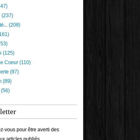
47)
e
(237)
é...
(208)
161)
53)
e
(125)
e Coeur
(110)
erte
(97)
n
(89)
(56)
etter
-vous pour être averti des
x articles publiés.