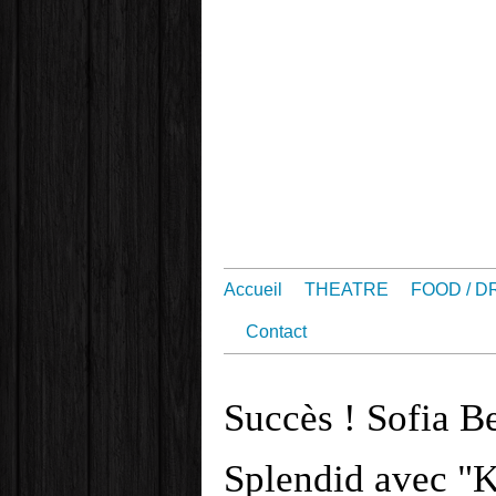
Accueil
THEATRE
FOOD / D
Contact
Succès ! Sofia B
Splendid avec "