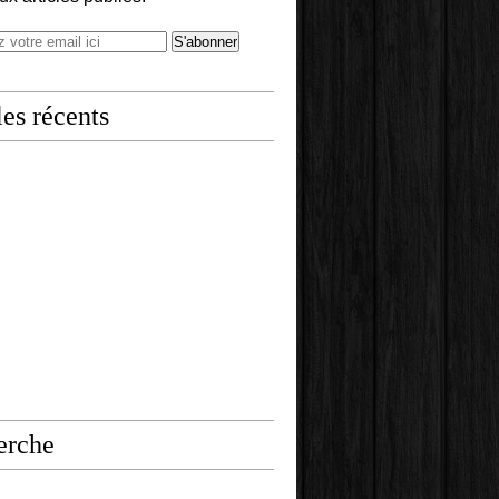
les récents
erche