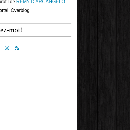
profil de
REMY D'ARCANGELO
portail Overblog
tez-moi!