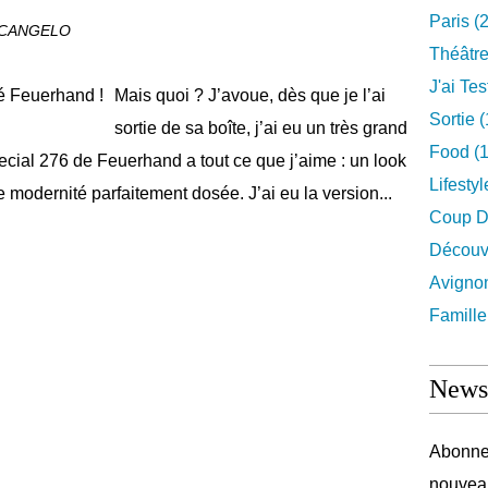
Paris
(2
RCANGELO
Théâtr
J'ai Test
Mais quoi ? J’avoue, dès que je l’ai
Sortie
(
sortie de sa boîte, j’ai eu un très grand
Food
(1
cial 276 de Feuerhand a tout ce que j’aime : un look
Lifestyl
e modernité parfaitement dosée. J’ai eu la version...
Coup D
Découv
Avigno
Famille
Newsl
Abonnez
nouveau