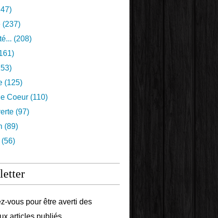
47)
e
(237)
é...
(208)
161)
53)
e
(125)
e Coeur
(110)
erte
(97)
n
(89)
(56)
etter
-vous pour être averti des
x articles publiés.