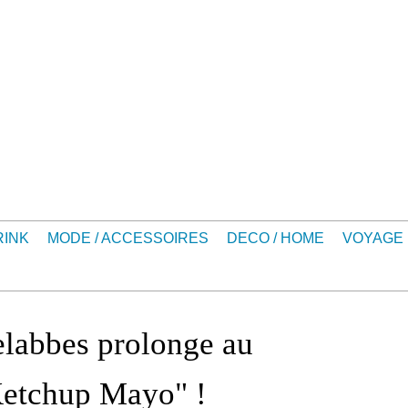
RINK
MODE / ACCESSOIRES
DECO / HOME
VOYAGE
elabbes prolonge au
Ketchup Mayo" !