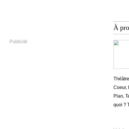
À pr
Publicité
Théâtr
Coeur,
Plan, T
quoi ? 