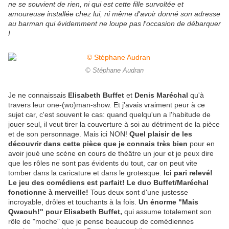
ne se souvient de rien, ni qui est cette fille survoltée et
amoureuse installée chez lui, ni même d'avoir donné son adresse
au barman qui évidemment ne loupe pas l'occasion de débarquer
!
© Stéphane Audran
Je ne connaissais
Elisabeth Buffet
et
Denis Maréchal
qu'à
travers leur one-(wo)man-show. Et j'avais vraiment peur à ce
sujet car, c'est souvent le cas: quand quelqu'un a l'habitude de
jouer seul, il veut tirer la couverture à soi au détriment de la pièce
et de son personnage. Mais ici NON!
Quel plaisir de les
découvrir dans cette pièce que je connais très bien
pour en
avoir joué une scène en cours de théâtre un jour et je peux dire
que les rôles ne sont pas évidents du tout, car on peut vite
tomber dans la caricature et dans le grotesque.
Ici pari relevé!
Le jeu des comédiens est parfait! Le duo Buffet/Maréchal
fonctionne à merveille!
Tous deux sont d'une justesse
incroyable, drôles et touchants à la fois.
Un énorme "Mais
Qwaouh!" pour Elisabeth Buffet,
qui assume totalement son
rôle de "moche" que je pense beaucoup de comédiennes