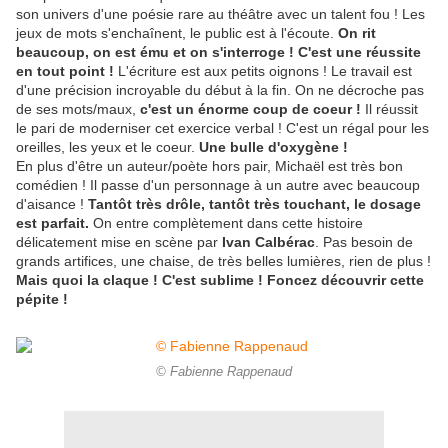
son univers d'une poésie rare au théâtre avec un talent fou ! Les
jeux de mots s'enchaînent, le public est à l'écoute.
On rit
beaucoup, on est ému et on s'interroge ! C'est une réussite
en tout point !
L'écriture est aux petits oignons ! Le travail est
d'une précision incroyable du début à la fin. On ne décroche pas
de ses mots/maux,
c'est un énorme coup de coeur !
Il réussit
le pari de moderniser cet exercice verbal ! C'est un régal pour les
oreilles, les yeux et le coeur.
Une bulle d'oxygène !
En plus d'être un auteur/poète hors pair, Michaël est très bon
comédien ! Il passe d'un personnage à un autre avec beaucoup
d'aisance !
Tantôt très drôle, tantôt très touchant, le dosage
est parfait.
On entre complètement dans cette histoire
délicatement mise en scène par
Ivan Calbérac
. Pas besoin de
grands artifices, une chaise, de très belles lumières, rien de plus !
Mais quoi la claque ! C'est sublime ! Foncez découvrir cette
pépite !
© Fabienne Rappenaud