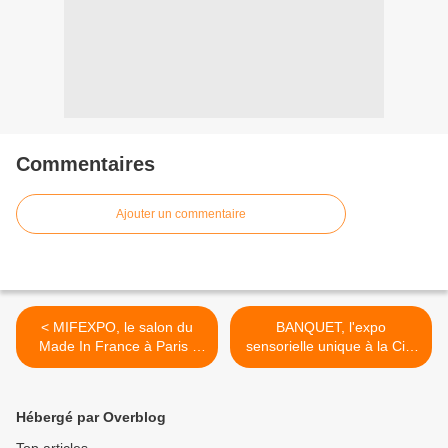
Commentaires
Ajouter un commentaire
< MIFEXPO, le salon du
BANQUET, l'expo
Made In France à Paris !
sensorielle unique à la Cité
COCORICO !
des Sciences et de
l'Industrie ! >
Hébergé par Overblog