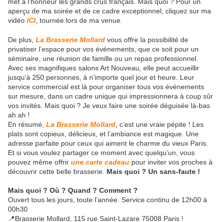
met à l’honneur les grands crus français. Mais quoi ? Pour un
aperçu de ma soirée et de ce cadre exceptionnel, cliquez sur ma
vidéo
ICI
, tournée lors de ma venue.
De plus,
La Brasserie Mollard
vous offre la possibilité de
privatiser l’espace pour vos événements, que ce soit pour un
séminaire, une réunion de famille ou un repas professionnel.
Avec ses magnifiques salons Art Nouveau, elle peut accueillir
jusqu’à 250 personnes, à n’importe quel jour et heure. Leur
service commercial est là pour organiser tous vos événements
sur mesure, dans un cadre unique qui impressionnera à coup sûr
vos invités. Mais quoi ? Je veux faire une soirée déguisée là-bas
ah ah !
En résumé,
La Brasserie Mollard
, c’est une vraie pépite ! Les
plats sont copieux, délicieux, et l’ambiance est magique. Une
adresse parfaite pour ceux qui aiment le charme du vieux Paris.
Et si vous voulez partager ce moment avec quelqu’un, vous
pouvez même offrir
une carte cadeau
pour inviter vos proches à
découvrir cette belle brasserie.
Mais quoi ? Un sans-faute !
Mais quoi ? Où ? Quand ? Comment ?
Ouvert tous les jours, toute l’année. Service continu de 12h00 à
00h30
📍Brasserie Mollard, 115 rue Saint-Lazare 75008 Paris !