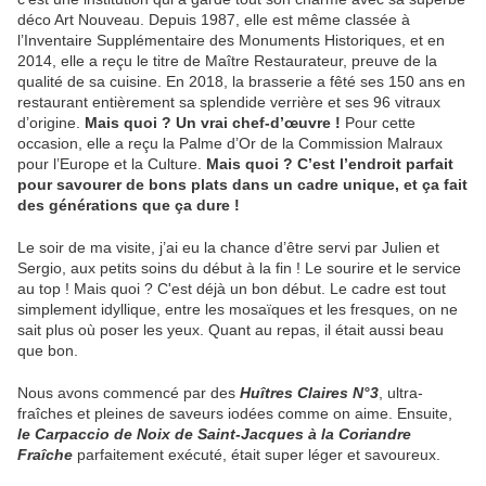
déco Art Nouveau. Depuis 1987, elle est même classée à
l’Inventaire Supplémentaire des Monuments Historiques, et en
2014, elle a reçu le titre de Maître Restaurateur, preuve de la
qualité de sa cuisine. En 2018, la brasserie a fêté ses 150 ans en
restaurant entièrement sa splendide verrière et ses 96 vitraux
d’origine.
Mais quoi ? Un vrai chef-d’œuvre !
Pour cette
occasion, elle a reçu la Palme d’Or de la Commission Malraux
pour l’Europe et la Culture.
Mais quoi ? C’est l’endroit parfait
pour savourer de bons plats dans un cadre unique, et ça fait
des générations que ça dure !
Le soir de ma visite, j’ai eu la chance d’être servi par Julien et
Sergio, aux petits soins du début à la fin ! Le sourire et le service
au top ! Mais quoi ? C'est déjà un bon début. Le cadre est tout
simplement idyllique, entre les mosaïques et les fresques, on ne
sait plus où poser les yeux. Quant au repas, il était aussi beau
que bon.
Nous avons commencé par des
Huîtres Claires N°3
, ultra-
fraîches et pleines de saveurs iodées comme on aime. Ensuite,
le Carpaccio de Noix de Saint-Jacques à la Coriandre
Fraîche
parfaitement exécuté, était super léger et savoureux.