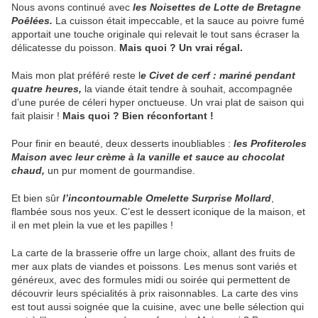
Nous avons continué avec
les Noisettes de Lotte de Bretagne
Poêlées.
La cuisson était impeccable, et la sauce au poivre fumé
apportait une touche originale qui relevait le tout sans écraser la
délicatesse du poisson.
Mais quoi ? Un vrai régal.
Mais mon plat préféré reste l
e Civet de cerf : mariné pendant
quatre heures,
la viande était tendre à souhait, accompagnée
d’une purée de céleri hyper onctueuse. Un vrai plat de saison qui
fait plaisir !
Mais quoi ? Bien réconfortant !
Pour finir en beauté, deux desserts inoubliables :
les Profiteroles
Maison avec leur crème à la vanille et sauce au chocolat
chaud,
un pur moment de gourmandise.
Et bien sûr
l’incontournable Omelette Surprise Mollard
,
flambée sous nos yeux. C’est le dessert iconique de la maison, et
il en met plein la vue et les papilles !
La carte de la brasserie offre un large choix, allant des fruits de
mer aux plats de viandes et poissons. Les menus sont variés et
généreux, avec des formules midi ou soirée qui permettent de
découvrir leurs spécialités à prix raisonnables. La carte des vins
est tout aussi soignée que la cuisine, avec une belle sélection qui