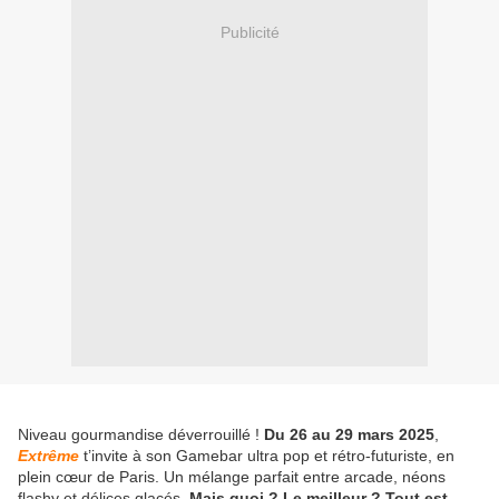
Publicité
Niveau gourmandise déverrouillé !
Du 26 au 29 mars 2025
,
Extrême
t’invite à son Gamebar ultra pop et rétro-futuriste, en
plein cœur de Paris. Un mélange parfait entre arcade, néons
flashy et délices glacés.
Mais quoi ? Le meilleur ? Tout est