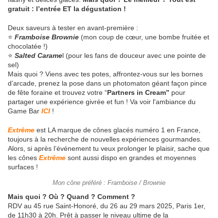
gratuit : l’entrée ET la dégustation !
Deux saveurs à tester en avant-première :
⭐
Framboise Brownie
(mon coup de cœur, une bombe fruitée et
chocolatée !)
⭐
Salted Carame
l (pour les fans de douceur avec une pointe de
sel)
Mais quoi ? Viens avec tes potes, affrontez-vous sur les bornes
d’arcade, prenez la pose dans un photomaton géant façon pince
de fête foraine et trouvez votre “
Partners in Cream”
pour
partager une expérience givrée et fun ! Va voir l'ambiance du
Game Bar
ICI
!
Extrême
est LA marque de cônes glacés numéro 1 en France,
toujours à la recherche de nouvelles expériences gourmandes.
Alors, si après l’événement tu veux prolonger le plaisir, sache que
les cônes
Extrême
sont aussi dispo en grandes et moyennes
surfaces !
Mon cône préféré : Framboise / Brownie
Mais quoi ? Où ? Quand ? Comment ?
RDV au 45 rue Saint-Honoré, du 26 au 29 mars 2025, Paris 1er,
de 11h30 à 20h. Prêt à passer le niveau ultime de la