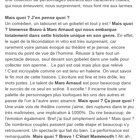
qui nous émeuvent, nous surprennent, nous font rire aux larmes.
Mais quoi ? J’en pense quoi ?
Un comédien, un tabouret et un gobelet et tout y est !
Mais quoi
? Immense Bravo à Marc Arnaud qui nous embarque
totalement dans cette histoire unique en son genre.
En effet,
le sujet de la fécondation in vitro est très surprenant, car
rarement voire jamais évoqué au théâtre et je pense, encore
moins du point de vue de l’homme. Réussir à faire tout un
spectacle dessus, seul devant son gobelet dans une salle pour
collecter son sperme... Le pari est osé mais plus que relevé
! C'est incroyable comme on est tenu en haleine. On veut savoir
le fin mot de cette histoire. L’écriture est fine et très drôle, les
mots justes. Le talent de
Marc Arnaud
est pour beaucoup dans
le succès de ce seul en scène. Il excelle ! Il incarne toute une
palette de personnages plus loufoques les uns des autres et
passe de l’un à l’autre avec aisance.
Mais quoi ? Ça joue quoi !
Une vraie voix de théâtre comme j’aime, des ruptures dans le jeu
très maîtrisées, une implication à 1000%. Du rire beaucoup, de
l'émotion également. Bref j’ai tout simplement adoré ! Mais quoi ?
De nombreux couples passent par cette étape et beaucoup s’y
retrouveront. Un spectacle qui fait du bien. La performance est
remarquable.
Mais quoi ? Bravo ! C'était Mammouth !
Ah ah ,