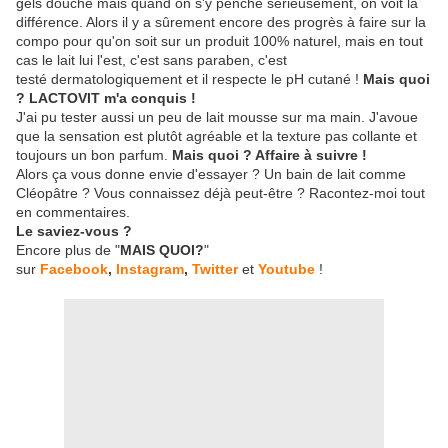
gels douche mais quand on s'y penche sérieusement, on voit la
différence. Alors il y a sûrement encore des progrès à faire sur la
compo pour qu'on soit sur un produit 100% naturel, mais en tout
cas le lait lui l'est, c'est sans paraben, c'est
testé dermatologiquement et il respecte le pH cutané !
Mais quoi
? LACTOVIT m'a conquis !
J'ai pu tester aussi un peu de lait mousse sur ma main. J'avoue
que la sensation est plutôt agréable et la texture pas collante et
toujours un bon parfum.
Mais quoi ? Affaire à suivre !
Alors ça vous donne envie d'essayer ? Un bain de lait comme
Cléopâtre ? Vous connaissez déjà peut-être ? Racontez-moi tout
en commentaires.
Le saviez-vous ?
Encore plus de "
MAIS QUOI?
"
sur
Facebook
,
Instagram
,
Twitter
et
Youtube
!