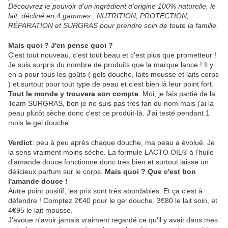
Découvrez le pouvoir d’un ingrédient d’origine 100% naturelle, le
lait, décliné en 4 gammes : NUTRITION, PROTECTION,
RÉPARATION et SURGRAS pour prendre soin de toute la famille.
Mais quoi ? J'en pense quoi ?
C'est tout nouveau, c'est tout beau et c'est plus que prometteur !
Je suis surpris du nombre de produits que la marque lance ! Il y
en a pour tous les goûts ( gels douche, laits mousse et laits corps
) et surtout pour tout type de peau et c'est bien là leur point fort.
Tout le monde y trouvera son compte
. Moi, je fais partie de la
Team SURGRAS, bon je ne suis pas très fan du nom mais j'ai la
peau plutôt sèche donc c'est ce produit-là. J'ai testé pendant 1
mois le gel douche.
Verdict
: peu à peu après chaque douche, ma peau a évolué. Je
la sens vraiment moins sèche. La formule LACTO OIL® à l’huile
d’amande douce fonctionne donc très bien et surtout laisse un
délicieux parfum sur le corps.
Mais quoi ? Que c'est bon
l'amande douce !
Autre point positif, les prix sont très abordables. Et ça c'est à
défendre ! Comptez 2€40 pour le gel douche, 3€80 le lait soin, et
4€95 le lait mousse.
J'avoue n'avoir jamais vraiment regardé ce qu'il y avait dans mes