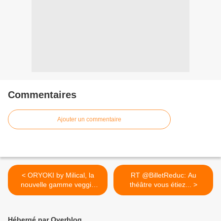
Commentaires
Ajouter un commentaire
< ORYOKI by Milical, la
RT @BilletReduc: Au
nouvelle gamme veggie
théâtre vous étiez... >
dédiée à la nutrition et au
bien-être !
Hébergé par Overblog