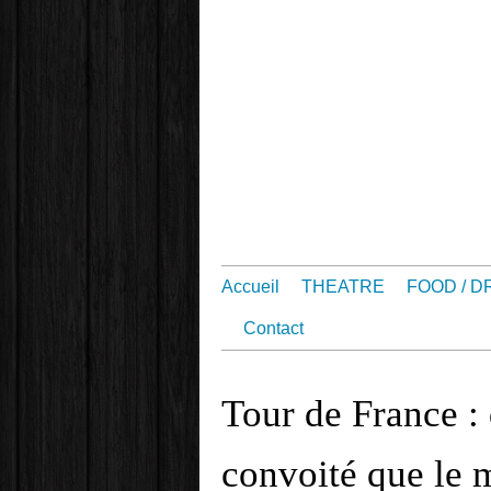
Accueil
THEATRE
FOOD / D
Contact
Tour de France :
convoité que le m