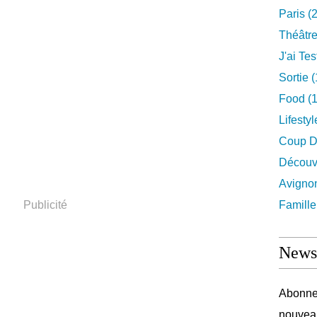
Paris
(2
Théâtr
J'ai Test
Sortie
(
Food
(1
Lifestyl
Coup D
Découv
Avigno
Publicité
Famille
Newsl
Abonnez
nouveau