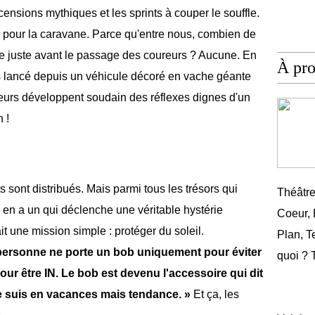
scensions mythiques et les sprints à couper le souffle.
i pour la caravane. Parce qu'entre nous, combien de
ce juste avant le passage des coureurs ? Aucune. En
À pr
s lancé depuis un véhicule décoré en vache géante
teurs développent soudain des réflexes dignes d'un
 !
 sont distribués. Mais parmi tous les trésors qui
Théâtr
y en a un qui déclenche une véritable hystérie
Coeur,
vait une mission simple : protéger du soleil.
Plan, T
personne ne porte un bob uniquement pour éviter
quoi ? 
pour être IN. Le bob est devenu l'accessoire qui dit
Je suis en vacances mais tendance. »
Et ça, les