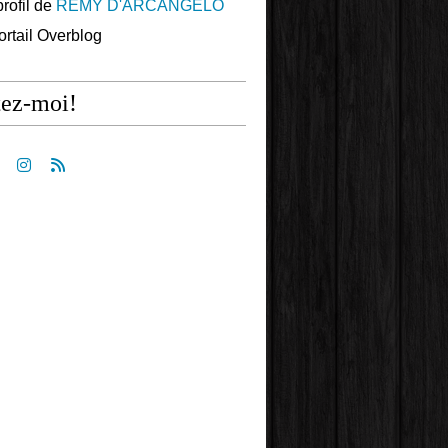
profil de
REMY D'ARCANGELO
portail Overblog
tez-moi!