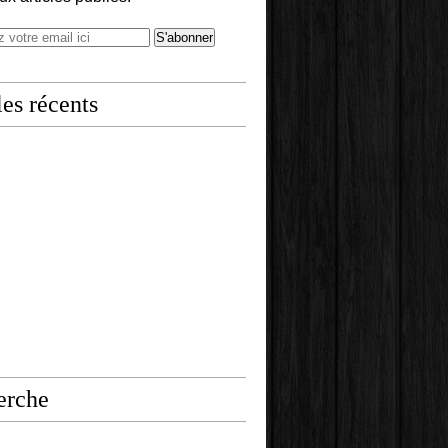
les récents
erche