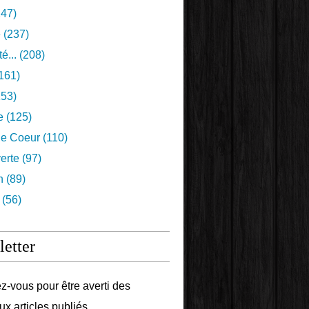
47)
e
(237)
é...
(208)
161)
53)
e
(125)
e Coeur
(110)
erte
(97)
n
(89)
(56)
etter
-vous pour être averti des
x articles publiés.