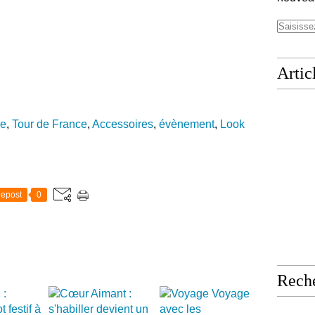
Artic
le
,
Tour de France
,
Accessoires
,
évènement
,
Look
epost
0
Rech