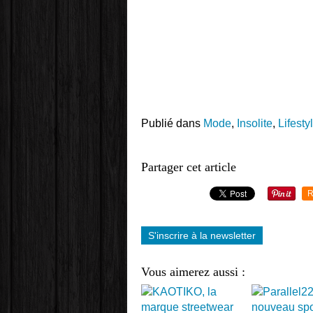
Publié dans
Mode
,
Insolite
,
Lifesty
Partager cet article
R
S'inscrire à la newsletter
Vous aimerez aussi :