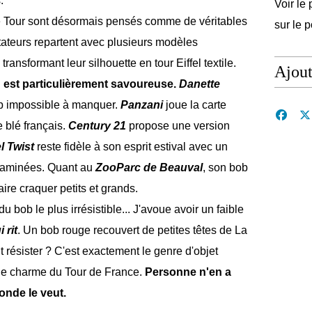
.
Voir le 
 le Tour sont désormais pensés comme de véritables
sur le 
ctateurs repartent avec plusieurs modèles
ransformant leur silhouette en tour Eiffel textile.
Ajou
n est particulièrement savoureuse.
Danette
p impossible à manquer.
Panzani
joue la carte
 blé français.
Century 21
propose une version
l Twist
reste fidèle à son esprit estival avec un
itaminées. Quant au
ZooParc de Beauval
, son bob
aire craquer petits et grands.
du bob le plus irrésistible... J'avoue avoir un faible
 rit
. Un bob rouge recouvert de petites têtes de La
 résister ? C'est exactement le genre d'objet
t le charme du Tour de France.
Personne n'en a
onde le veut.