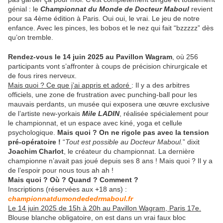
génial : le
Championnat du Monde de Docteur Maboul
revient
pour sa 4ème édition à Paris. Oui oui, le vrai. Le jeu de notre
enfance. Avec les pinces, les bobos et le nez qui fait “bzzzzz” dès
qu’on tremble.
Rendez-vous le 14 juin 2025 au Pavillon Wagram
, où 256
participants vont s’affronter à coups de précision chirurgicale et
de fous rires nerveux.
Mais quoi ? Ce que j’ai appris et adoré
: Il y a des arbitres
officiels, une zone de frustration avec punching-ball pour les
mauvais perdants, un musée qui exposera une œuvre exclusive
de l’artiste new-yorkais
Mile LADIN
, réalisée spécialement pour
le championnat, et un espace avec kiné, yoga et cellule
psychologique.
Mais quoi ? On ne rigole pas avec la tension
pré-opératoire !
“
Tout est possible au Docteur Maboul.
” dixit
Joachim Charlot
, le créateur du championnat. La dernière
championne n’avait pas joué depuis ses 8 ans ! Mais quoi ? Il y a
de l’espoir pour nous tous ah ah !
Mais quoi ? Où ? Quand ? Comment ?
Inscriptions (réservées aux +18 ans) :
championnatdumondededrmaboul.fr
Le 14 juin 2025 de 15h à 20h au Pavillon Wagram, Paris 17e.
Blouse blanche obligatoire, on est dans un vrai faux bloc