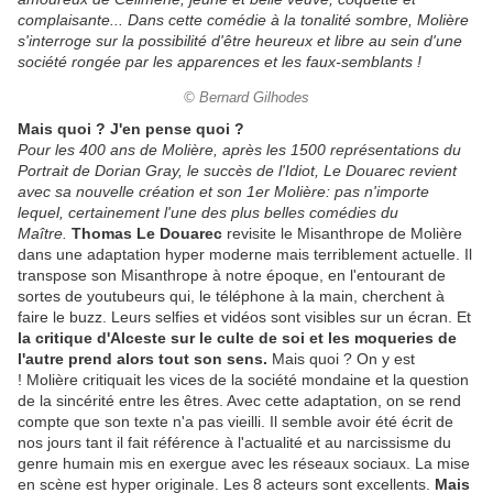
complaisante... Dans cette comédie à la tonalité sombre, Molière
s'interroge sur la possibilité d'être heureux et libre au sein d'une
société rongée par les apparences et les faux-semblants !
© Bernard Gilhodes
Mais quoi ? J'en pense quoi ?
Pour les 400 ans de Molière, après les 1500 représentations du
Portrait de Dorian Gray, le succès de l'Idiot, Le Douarec revient
avec sa nouvelle création et son 1er Molière: pas n'importe
lequel, certainement l'une des plus belles comédies du
Maître.
Thomas Le Douarec
revisite le Misanthrope de Molière
dans une adaptation hyper moderne mais terriblement actuelle. Il
transpose son Misanthrope à notre époque, en l'entourant de
sortes de youtubeurs qui, le téléphone à la main, cherchent à
faire le buzz. Leurs selfies et vidéos sont visibles sur un écran. Et
la critique d'Alceste sur le culte de soi et les moqueries de
l'autre prend alors tout son sens.
Mais quoi ? On y est
! Molière critiquait les vices de la société mondaine et la question
de la sincérité entre les êtres. Avec cette adaptation, on se rend
compte que son texte n'a pas vieilli. Il semble avoir été écrit de
nos jours tant il fait référence à l'actualité et au narcissisme du
genre humain mis en exergue avec les réseaux sociaux. La mise
en scène est hyper originale. Les 8 acteurs sont excellents.
Mais