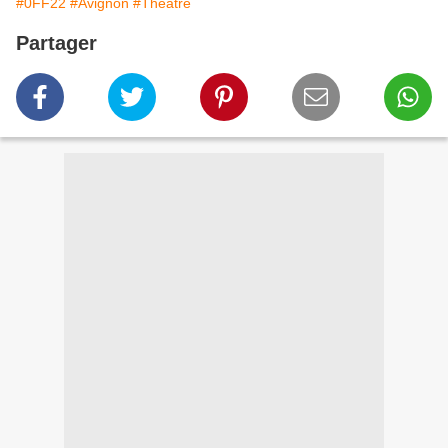
#0FF22
#Avignon
#Théâtre
Partager