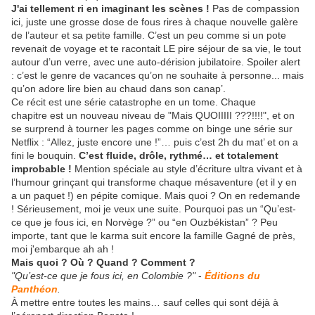
J'ai tellement ri en imaginant les scènes !
Pas de compassion
ici, juste une grosse dose de fous rires à chaque nouvelle galère
de l’auteur et sa petite famille. C’est un peu comme si un pote
revenait de voyage et te racontait LE pire séjour de sa vie, le tout
autour d’un verre, avec une auto-dérision jubilatoire. Spoiler alert
: c’est le genre de vacances qu’on ne souhaite à personne... mais
qu’on adore lire bien au chaud dans son canap’.
Ce récit est une série catastrophe en un tome. Chaque
chapitre est un nouveau niveau de "Mais QUOIIIII ???!!!!", et on
se surprend à tourner les pages comme on binge une série sur
Netflix : “Allez, juste encore une !”… puis c’est 2h du mat’ et on a
fini le bouquin.
C’est fluide, drôle, rythmé… et totalement
improbable !
Mention spéciale au style d’écriture ultra vivant et à
l’humour grinçant qui transforme chaque mésaventure (et il y en
a un paquet !) en pépite comique. Mais quoi ? On en redemande
! Sérieusement, moi je veux une suite. Pourquoi pas un “Qu’est-
ce que je fous ici, en Norvège ?” ou “en Ouzbékistan” ? Peu
importe, tant que le karma suit encore la famille Gagné de près,
moi j'embarque ah ah !
Mais quoi ? Où ? Quand ? Comment ?
"Qu’est-ce que je fous ici, en Colombie ?"
-
Éditions du
Panthéon
.
À mettre entre toutes les mains… sauf celles qui sont déjà à