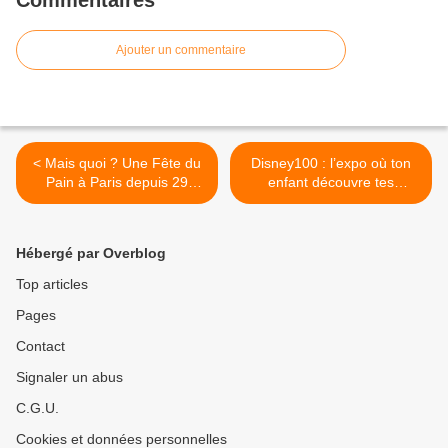
Commentaires
Ajouter un commentaire
< Mais quoi ? Une Fête du
Disney100 : l’expo où ton
Pain à Paris depuis 29
enfant découvre tes
ans… et je ne découvre ça
héros… et inversement ! >
que maintenant ?
Hébergé par Overblog
Top articles
Pages
Contact
Signaler un abus
C.G.U.
Cookies et données personnelles