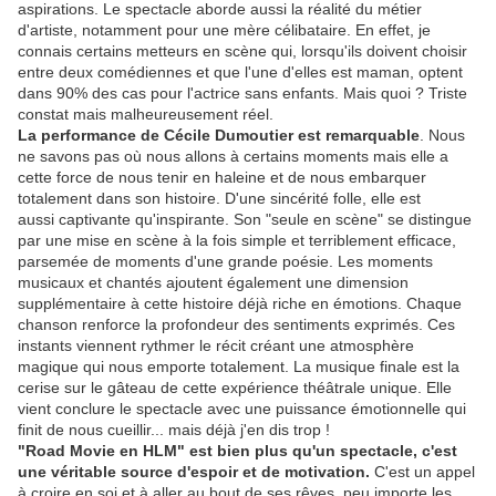
aspirations. Le spectacle aborde aussi la réalité du métier
d'artiste, notamment pour une mère célibataire. En effet, je
connais certains metteurs en scène qui, lorsqu'ils doivent choisir
entre deux comédiennes et que l'une d'elles est maman, optent
dans 90% des cas pour l'actrice sans enfants. Mais quoi ? Triste
constat mais malheureusement réel.
La performance de Cécile Dumoutier est remarquable
. Nous
ne savons pas où nous allons à certains moments mais elle a
cette force de nous tenir en haleine et de nous embarquer
totalement dans son histoire. D'une sincérité folle, elle est
aussi captivante qu'inspirante. Son "seule en scène" se distingue
par une mise en scène à la fois simple et terriblement efficace,
parsemée de moments d'une grande poésie. Les moments
musicaux et chantés ajoutent également une dimension
supplémentaire à cette histoire déjà riche en émotions. Chaque
chanson renforce la profondeur des sentiments exprimés. Ces
instants viennent rythmer le récit créant une atmosphère
magique qui nous emporte totalement. La musique finale est la
cerise sur le gâteau de cette expérience théâtrale unique. Elle
vient conclure le spectacle avec une puissance émotionnelle qui
finit de nous cueillir... mais déjà j'en dis trop !
"Road Movie en HLM" est bien plus qu'un spectacle, c'est
une véritable source d'espoir et de motivation.
C'est un appel
à croire en soi et à aller au bout de ses rêves, peu importe les