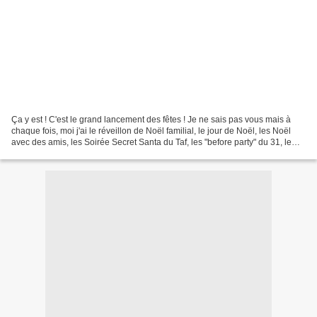
Ça y est ! C'est le grand lancement des fêtes ! Je ne sais pas vous mais à
chaque fois, moi j'ai le réveillon de Noël familial, le jour de Noël, les Noël
avec des amis, les Soirée Secret Santa du Taf, les "before party" du 31, le
réveillon et le Jour...