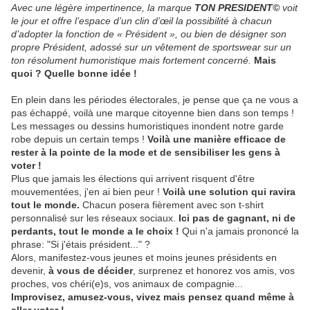
Avec une légère impertinence, la marque
TON PRESIDENT©
voit
le jour et offre l’espace d’un clin d’œil la possibilité à chacun
d’adopter la fonction de « Président », ou bien de désigner son
propre Président, adossé sur un vêtement de sportswear sur un
ton résolument humoristique mais fortement concerné.
Mais
quoi ? Quelle bonne idée !
En plein dans les périodes électorales, je pense que ça ne vous a
pas échappé, voilà une marque citoyenne bien dans son temps !
Les messages ou dessins humoristiques inondent notre garde
robe depuis un certain temps !
Voilà une manière efficace de
rester à la pointe de la mode et de sensibiliser les gens à
voter !
Plus que jamais les élections qui arrivent risquent d'être
mouvementées, j'en ai bien peur !
Voilà une solution qui ravira
tout le monde.
Chacun posera fièrement avec son t-shirt
personnalisé sur les réseaux sociaux.
Ici pas de gagnant, ni de
perdants, tout le monde a le choix !
Qui n'a jamais prononcé la
phrase: "Si j'étais président..." ?
Alors, manifestez-vous jeunes et moins jeunes présidents en
devenir,
à vous de décider
, surprenez et honorez vos amis, vos
proches, vos chéri(e)s, vos animaux de compagnie...
Improvisez, amusez-vous, vivez mais pensez quand même à