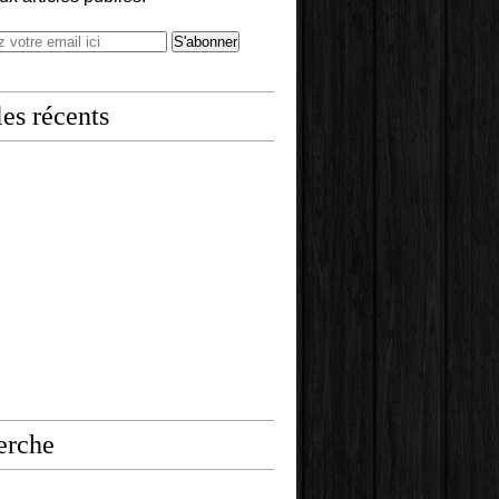
les récents
erche