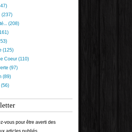
47)
e
(237)
é...
(208)
161)
53)
e
(125)
e Coeur
(110)
erte
(97)
n
(89)
(56)
etter
-vous pour être averti des
x articles publiés.