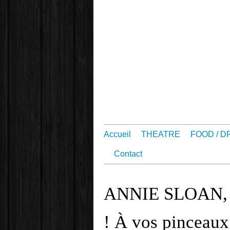
Accueil
THEATRE
FOOD / D
Contact
ANNIE SLOAN, la
! À vos pinceaux