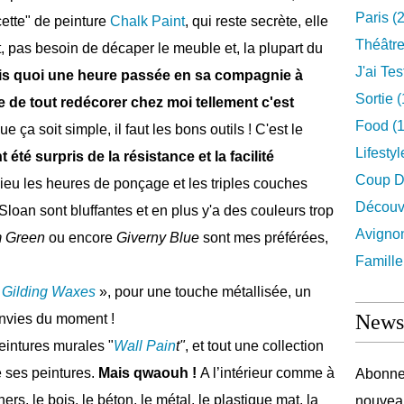
Paris
(2
cette" de peinture
Chalk Paint
, qui reste secrète, elle
Théâtr
, pas besoin de décaper le meuble et, la plupart du
J'ai Test
is quoi une heure passée en sa compagnie à
Sortie
(
vie de tout redécorer chez moi tellement c'est
Food
(1
 ça soit simple, il faut les bons outils ! C'est le
Lifestyl
t été surpris de la résistance et la facilité
Coup D
eu les heures de ponçage et les triples couches
Découv
Sloan sont bluffantes et en plus y'a des couleurs trop
Avigno
m Green
ou encore
Giverny Blue
sont mes préférées,
Famille
«
Gilding Waxes
», pour une touche métallisée, un
Newsl
envies du moment !
eintures murales "
Wall Pain
t"
, et tout une collection
e ses peintures.
Mais qwaouh !
A l’intérieur comme à
Abonnez
hers, le bois, le béton, le métal, le plastique mat, la
nouveau