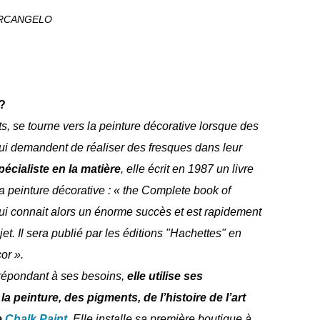
ARCANGELO
 ?
ts, se tourne vers la peinture décorative lorsque des
lui demandent de réaliser des fresques dans leur
cialiste en la matière
, elle écrit en 1987 un livre
 la peinture décorative : « the Complete book of
ui connait alors un énorme succès et est rapidement
et. Il sera publié par les éditions "Hachettes" en
or ».
 répondant à ses besoins,
elle utilise ses
a peinture, des pigments, de l’histoire de l’art
e
Chalk Paint
. Elle installe sa première boutique à