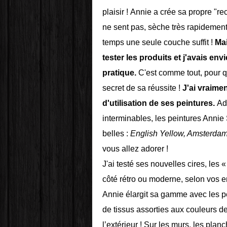
plaisir ! Annie a crée sa propre "re
ne sent pas, sèche très rapidement
temps une seule couche suffit !
Ma
tester les produits et j'avais en
pratique.
C'est comme tout, pour que
secret de sa réussite !
J'ai vraimen
d'utilisation de ses peintures.
Adi
interminables, les peintures Annie 
belles :
English Yellow, Amsterda
vous allez adorer !
J'ai testé ses nouvelles cires, les 
côté rétro ou moderne, selon vos 
Annie élargit sa gamme avec les p
de tissus assorties aux couleurs d
l’extérieur ! Sur les murs, les planc