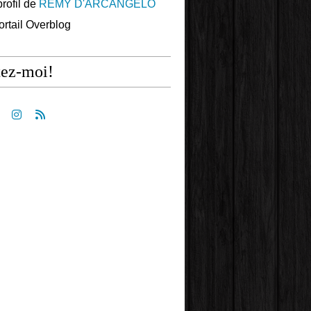
profil de
REMY D'ARCANGELO
portail Overblog
tez-moi!