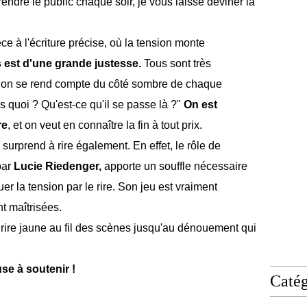
prendre le public chaque soir, je vous laisse deviner la
ce à l'écriture précise, où la tension monte
 est d'une grande justesse.
Tous sont très
us on se rend compte du côté sombre de chaque
quoi ? Qu'est-ce qu'il se passe là ?"
On est
re
, et on veut en connaître la fin à tout prix.
e surprend à rire également. En effet, le rôle de
par
Lucie Riedenger,
apporte un souffle nécessaire
er la tension par le rire. Son jeu est vraiment
nt maîtrisées.
n rire jaune au fil des scènes jusqu'au dénouement qui
se à soutenir !
Catég