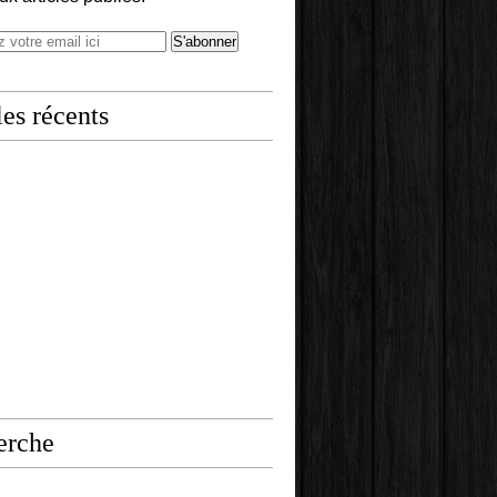
les récents
erche