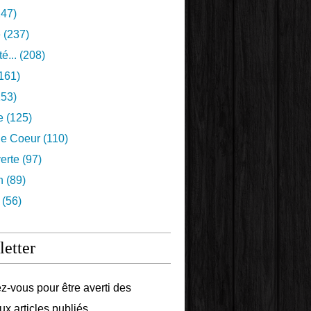
47)
e
(237)
é...
(208)
161)
53)
e
(125)
e Coeur
(110)
erte
(97)
n
(89)
(56)
etter
-vous pour être averti des
x articles publiés.