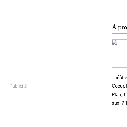
À pr
Théâtr
Publicité
Coeur,
Plan, T
quoi ? 