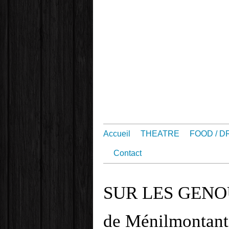
Accueil
THEATRE
FOOD / D
Contact
SUR LES GENOU
de Ménilmontant