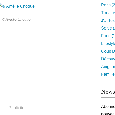
Paris
(2
Théâtr
© Amélie Choque
J'ai Test
Sortie
(
Food
(1
Lifestyl
Coup D
Découv
Avigno
Famille
Newsl
Abonnez
Publicité
nouveau