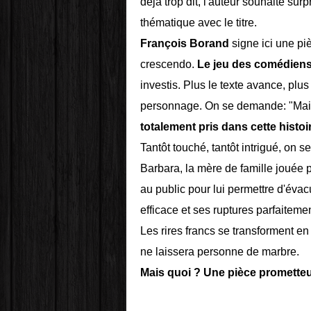
déjà trop dit, l'auteur souhaite sur
thématique avec le titre.
François Borand
signe ici une piè
crescendo.
Le jeu des comédiens
investis. Plus le texte avance, pl
personnage. On se demande: "Mais 
totalement pris dans cette histoi
Tantôt touché, tantôt intrigué, on s
Barbara, la mère de famille jouée 
au public pour lui permettre d'évacu
efficace et ses ruptures parfaiteme
Les rires francs se transforment e
ne laissera personne de marbre.
Mais quoi ? Une pièce prometteu