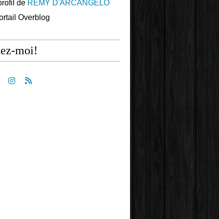
profil de
REMY D'ARCANGELO
portail Overblog
tez-moi!