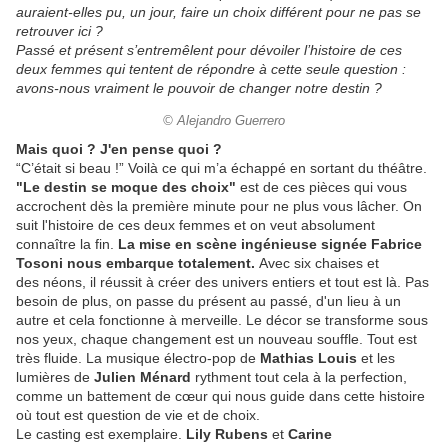
auraient-elles pu, un jour, faire un choix différent pour ne pas se
retrouver ici ?
Passé et présent s’entremêlent pour dévoiler l’histoire de ces
deux femmes qui tentent de répondre à cette seule question :
avons-nous vraiment le pouvoir de changer notre destin ?
© Alejandro Guerrero
Mais quoi ? J'en pense quoi ?
“C’était si beau !” Voilà ce qui m’a échappé en sortant du théâtre.
"Le destin se moque des choix"
est de ces pièces qui vous
accrochent dès la première minute pour ne plus vous lâcher. On
suit l'histoire de ces deux femmes et on veut absolument
connaître la fin.
La mise en scène ingénieuse signée Fabrice
Tosoni nous embarque totalement.
Avec six chaises et
des néons, il réussit à créer des univers entiers et tout est là. Pas
besoin de plus, on passe du présent au passé, d'un lieu à un
autre et cela fonctionne à merveille. Le décor se transforme sous
nos yeux, chaque changement est un nouveau souffle. Tout est
très fluide. La musique électro-pop de
Mathias Louis
et les
lumières de
Julien Ménard
rythment tout cela à la perfection,
comme un battement de cœur qui nous guide dans cette histoire
où tout est question de vie et de choix.
Le casting est exemplaire.
Lily Rubens
et
Carine