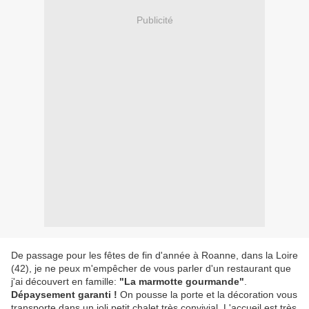
Publicité
De passage pour les fêtes de fin d'année à Roanne, dans la Loire
(42), je ne peux m'empêcher de vous parler d'un restaurant que
j'ai découvert en famille:
"La marmotte gourmande"
.
Dépaysement garanti !
On pousse la porte et la décoration vous
transporte dans un joli petit chalet très convivial. L'accueil est très