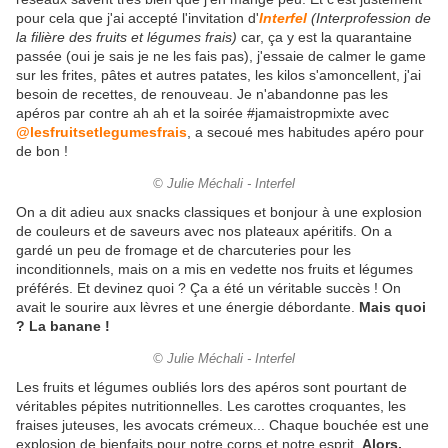
pour cela que j'ai accepté l'invitation d'
Interfel
(Interprofession de
la filière des fruits et légumes frais)
car, ça y est la quarantaine
passée (oui je sais je ne les fais pas), j'essaie de calmer le game
sur les frites, pâtes et autres patates, les kilos s'amoncellent, j'ai
besoin de recettes, de renouveau. Je n'abandonne pas les
apéros par contre ah ah et la soirée #jamaistropmixte avec
@lesfruitsetlegumesfrais
, a secoué mes habitudes apéro pour
de bon !
© Julie Méchali - Interfel
On a dit adieu aux snacks classiques et bonjour à une explosion
de couleurs et de saveurs avec nos plateaux apéritifs. On a
gardé un peu de fromage et de charcuteries pour les
inconditionnels, mais on a mis en vedette nos fruits et légumes
préférés. Et devinez quoi ? Ça a été un véritable succès ! On
avait le sourire aux lèvres et une énergie débordante.
Mais quoi
? La banane !
© Julie Méchali - Interfel
Les fruits et légumes oubliés lors des apéros sont pourtant de
véritables pépites nutritionnelles. Les carottes croquantes, les
fraises juteuses, les avocats crémeux... Chaque bouchée est une
explosion de bienfaits pour notre corps et notre esprit.
Alors,