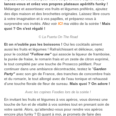
lancez-vous et créez vos propres plateaux apéritifs funky !
Mélangez et assortissez vos fruits et légumes préférés, ajoutez
des dips maison et des brochettes originales. Laissez libre cours
à votre imagination et à vos papilles, et préparez-vous à
surprendre vos invités. Allez voir
ICI
ma vidéo de la soirée !
Mais
quoi ? On s'est régalé !
© La Puerta On The Road
Et on n'oublie pas les boissons !
Oui les cocktails aiment
aussi les fruits et légumes ! Rafraîchissant et délicieux, optez
pour le cocktail
"Follow me"
qui associe la liqueur de framboise,
la purée de fraise, le romarin frais et un zeste de citron exprimé,
le tout complété par une touche de Prosecco pétillant. Pour
continuer dans une ambiance décontractée, testez le "
Garden
Party"
avec son gin de France, des tranches de concombre frais
et du romarin, le tout allongé avec de l'eau tonique et rehaussé
d'une touche florale de fleur de sureau.
Mais quoi ? On adore !
Avec les copines Foodies lors de la soirée !
En invitant les fruits et légumes à vos apéros, vous donnez une
touche de fun et de vitalité à vos soirées tout en prenant soin de
votre santé. Alors, qu'attendez-vous pour rendre vos apéros
encore plus funky ? Et quant à moi, je promets de faire des