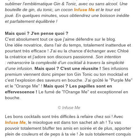
sublimer l’emblématique Gin & Tonic, avec ou sans alcool. Une
bouteille de gin, du tonic, un cocon
Infuse Me
et le tour est
joué. En quelques minutes, vous obtiendrez une boisson inédite
et parfaitement équilibrée !
Mais quoi ? J'en pense quoi ?
C'est absolument tout ce que j'aime défendre sur le blog.
Une idée novatrice, dans l'air du temps, totalement inattendue et
pourtant très efficace ! J'ai eu la chance d'échanger avec Chloé
la créatrice et j'adore son discours passionné.
Son intention
: retranscrire la complexité d’un cocktail à travers la simplicité
d’une infusion.
Mais quoi ? C'est une réussite !
Ses infusions
premium viennent donc pimper ton Gin Tonic ou ton mocktail et
c'est l'explosion des saveurs en bouche. J'ai goûté le "Purple Me"
et le "Orange Me" !
Mais quoi ? Les papilles sont en
effervescence !
Le fumé de "l'Orange Me" est exceptionnel en
bouche.
© Infuse Me
Les bons cocktails sont très difficiles à refaire chez soi ! Avec
Infuse Me
, le mixologue est dans ton sachet ah ah ! Tu vas
pouvoir totalement bluffer tes amis en soirée et de plus, apporter
plein de couleurs et de peps à ta vie ! Je suis totalement conquis