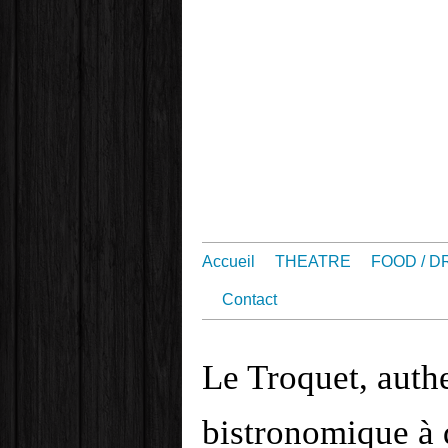
Accueil
THEATRE
FOOD / D
Contact
Le Troquet, auth
bistronomique à 