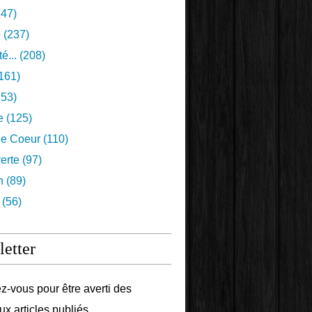
47)
e
(237)
é...
(208)
161)
53)
e
(125)
e Coeur
(110)
erte
(97)
n
(89)
(56)
etter
-vous pour être averti des
x articles publiés.