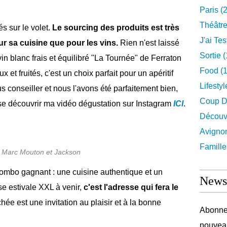
Paris
(2
Théâtr
és sur le volet.
Le sourcing des produits est très
J'ai Test
ur sa cuisine que pour les vins.
Rien n'est laissé
Sortie
(
n blanc frais et équilibré "La Tournée" de Ferraton
Food
(1
 et fruités, c'est un choix parfait pour un apéritif
Lifestyl
s conseiller et nous l'avons été parfaitement bien,
Coup D
sse découvrir ma vidéo dégustation sur Instagram
ICI
.
Découv
Avigno
Famille
 Marc Mouton et Jackson
combo gagnant : une cuisine authentique et un
Newsl
se estivale XXL à venir,
c'est l'adresse qui fera le
e est une invitation au plaisir et à la bonne
Abonnez
nouveau