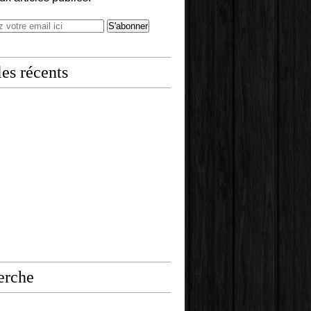
les récents
erche