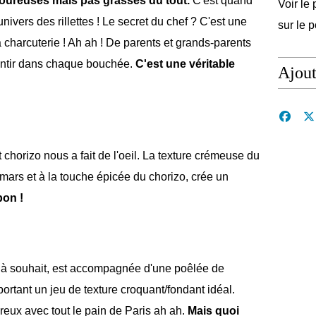
avoureuses mais pas grasses du tout.
C'est quand
Voir le 
nivers des rillettes ! Le secret du chef ? C'est une
sur le 
 la charcuterie ! Ah ah ! De parents et grands-parents
sentir dans chaque bouchée.
C'est une véritable
Ajou
t chorizo nous a fait de l'oeil. La texture crémeuse du
amars et à la touche épicée du chorizo, crée un
bon !
 à souhait, est accompagnée d'une poêlée de
rtant un jeu de texture croquant/fondant idéal.
reux avec tout le pain de Paris ah ah.
Mais quoi