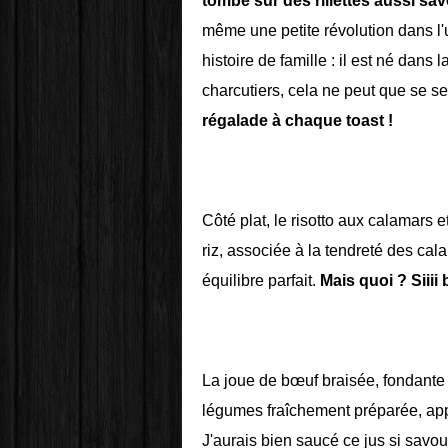
tombe sur des rillettes aussi s
même une petite révolution dans l'u
histoire de famille : il est né dans
charcutiers, cela ne peut que se 
régalade à chaque toast !
Côté plat, le risotto aux calamars e
riz, associée à la tendreté des cal
équilibre parfait.
Mais quoi ? Siiii 
La joue de bœuf braisée, fondante
légumes fraîchement préparée, appo
J'aurais bien saucé ce jus si savou