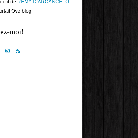
profil de
REMY D'ARCANGELO
portail Overblog
tez-moi!