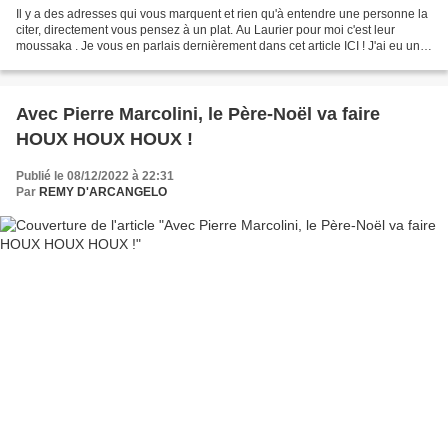
Il y a des adresses qui vous marquent et rien qu'à entendre une personne la
citer, directement vous pensez à un plat. Au Laurier pour moi c'est leur
moussaka . Je vous en parlais dernièrement dans cet article ICI ! J'ai eu un
vrai coup de coeur pour ce...
Avec Pierre Marcolini, le Père-Noël va faire
HOUX HOUX HOUX !
Publié le 08/12/2022 à 22:31
Par
REMY D'ARCANGELO