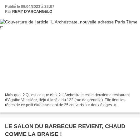
Publié le 09/04/2023 à 23:07
Par
REMY D'ARCANGELO
Mais quoi ? Qu'est-ce que c'est ? L’Archestrate est le deuxième restaurant
d’Agathe Vaissière, déjà à la tête du 122 (rue de grenelle). Elle tient les
rênes de ce petit établissement de 25 couverts sur deux étages. «
L’Archestrate est une suite plus confidentielle...
LE SALON DU BARBECUE REVIENT, CHAUD
COMME LA BRAISE !