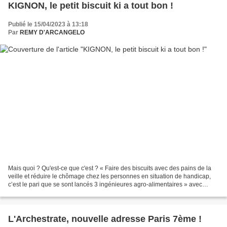
KIGNON, le petit biscuit ki a tout bon !
Publié le 15/04/2023 à 13:18
Par
REMY D'ARCANGELO
Mais quoi ? Qu'est-ce que c'est ? « Faire des biscuits avec des pains de la
veille et réduire le chômage chez les personnes en situation de handicap,
c’est le pari que se sont lancés 3 ingénieures agro-alimentaires » avec
KIGNON ! Mais quoi ? J'en pense...
L'Archestrate, nouvelle adresse Paris 7ème !