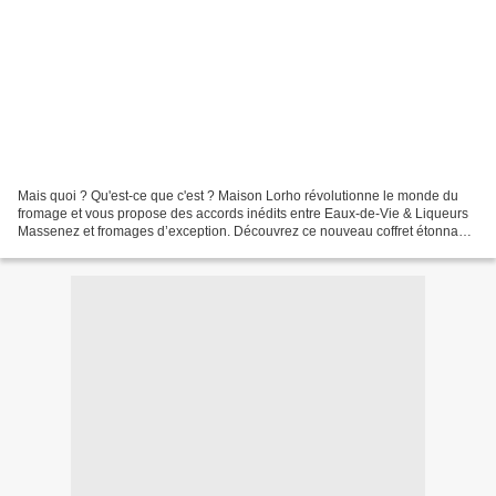
Mais quoi ? Qu'est-ce que c'est ? Maison Lorho révolutionne le monde du
fromage et vous propose des accords inédits entre Eaux-de-Vie & Liqueurs
Massenez et fromages d’exception. Découvrez ce nouveau coffret étonnant
qui réinvente le plaisir de la dégustation....