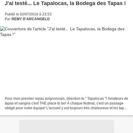
J'ai testé... Le Tapalocas, la Bodega des Tapas !
Publié le 02/07/2016 à 23:53
Par
REMY D'ARCANGELO
Pour mon premier repas avignonnais, direction le " Tapalocas "! Amateurs de
tapas et sangria c'est THE place to be! À chaque festival, c'est un passage
obligé pour notre équipe! L'accueil y est toujours très chaleureux et les tapas
délicieuses! Gros coup...