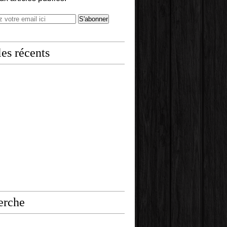
les récents
erche