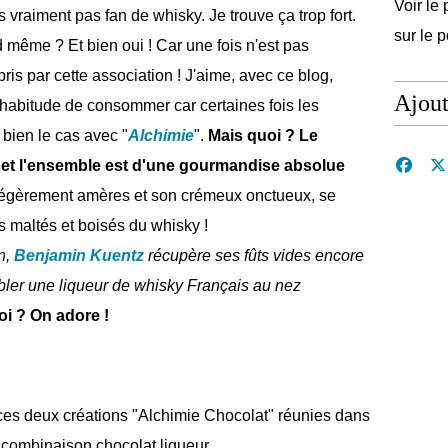
Voir le 
s vraiment pas fan de whisky. Je trouve ça trop fort.
sur le 
même ? Et bien oui ! Car une fois n'est pas
ris par cette association ! J'aime, avec ce blog,
Ajou
l'habitude de consommer car certaines fois les
 bien le cas avec "
Alchimie
".
Mais quoi ? Le
y et l'ensemble est d'une gourmandise absolue
 légèrement amères et son crémeux onctueux, se
s maltés et boisés du whisky !
in,
Benjamin Kuentz
récupère ses fûts vides encore
ler une liqueur de whisky Français au nez
oi ? On adore !
es deux créations "Alchimie Chocolat" réunies dans
n combinaison chocolat liqueur.