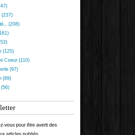
47)
e
(237)
é...
(208)
161)
53)
e
(125)
e Coeur
(110)
erte
(97)
n
(89)
(56)
etter
-vous pour être averti des
x articles publiés.