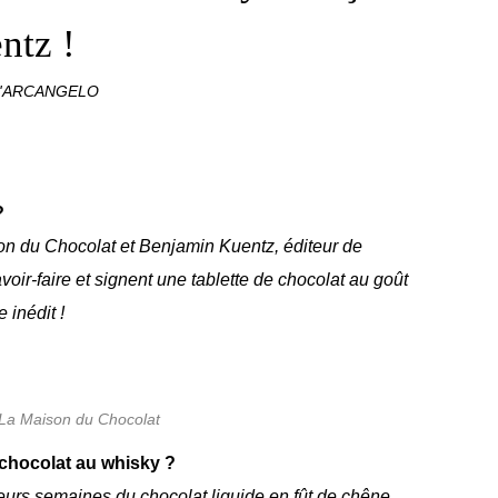
ntz !
D'ARCANGELO
?
on du Chocolat et Benjamin Kuentz, éditeur de
voir-faire et signent une tablette de chocolat au goût
 inédit !
La Maison du Chocolat
chocolat au whisky ?
ieurs semaines du chocolat liquide en fût de chêne