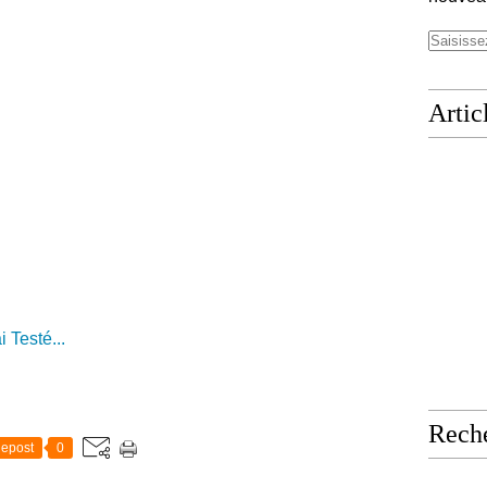
Artic
i Testé...
Rech
epost
0