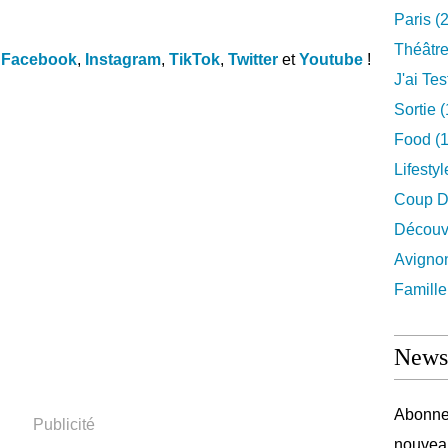
Paris
(2
Théâtr
Facebook
,
Instagram
,
TikTok
,
Twitter
et
Youtube
!
J'ai Test
Sortie
(
Food
(1
Lifestyl
Coup D
Découv
Avigno
Famille
Newsl
Abonnez
Publicité
nouveau