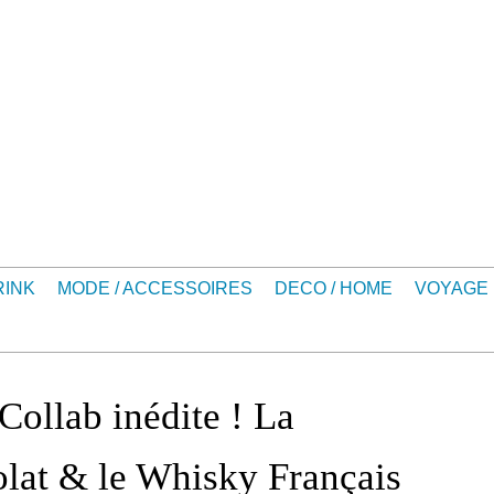
RINK
MODE / ACCESSOIRES
DECO / HOME
VOYAGE
ollab inédite ! La
lat & le Whisky Français