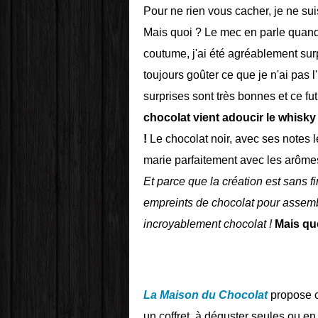
Pour ne rien vous cacher, je ne sui
Mais quoi ? Le mec en parle quand 
coutume, j'ai été agréablement surp
toujours goûter ce que je n'ai pas 
surprises sont très bonnes et ce fut
chocolat vient adoucir le whisk
!
Le chocolat noir, avec ses notes
marie parfaitement avec les arôme
Et parce que la création est sans f
empreints de chocolat pour assemb
incroyablement chocolat !
Mais qu
La Maison du Chocolat
propose c
un coffret, à déguster seules ou e