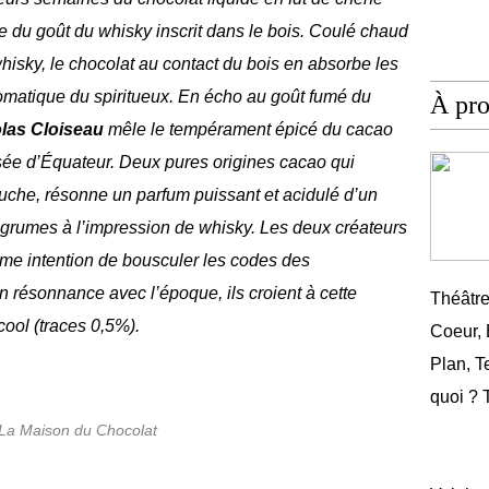
 du goût du whisky inscrit dans le bois. Coulé chaud
whisky, le chocolat au contact du bois en absorbe les
omatique du spiritueux. En écho au goût fumé du
À pr
las Cloiseau
mêle le tempérament épicé du cacao
isée d’Équateur. Deux pures origines cacao qui
uche, résonne un parfum puissant et acidulé d’un
agrumes à l’impression de whisky. Les deux créateurs
erme intention de bousculer les codes des
n résonnance avec l’époque, ils croient à cette
Théâtr
ool (traces 0,5%).
Coeur,
Plan, T
quoi ? 
La Maison du Chocolat