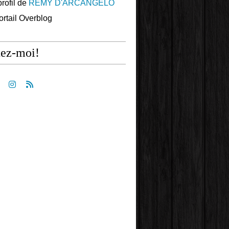
profil de
REMY D'ARCANGELO
portail Overblog
tez-moi!